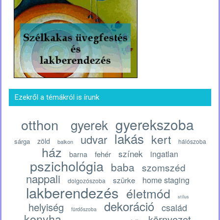
Ezekről a témákról is írunk
gyerekszoba
otthon
gyerek
lakás
kert
udvar
zöld
sárga
hálószoba
balkon
ház
színek
ingatlan
fehér
barna
pszichológia
baba
szomszéd
nappali
home staging
szürke
dolgozószoba
lakberendezés
életmód
stílus
dekoráció
helyiség
család
fürdőszoba
konyha
környezet