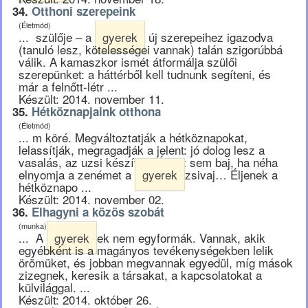
34.
Otthoni szerepeink
(Életmód)
... szülője – a
gyerek
új szerepeihez igazodva
(tanuló lesz, kötelességei vannak) talán szigorúbbá
válik. A kamaszkor ismét átformálja szülői
szerepünket: a háttérből kell tudnunk segíteni, és
már a felnőtt-létr ...
Készült: 2014. november 11.
35.
Hétköznapjaink otthona
(Életmód)
... m köré. Megváltoztatják a hétköznapokat,
lelassítják, megragadják a jelent: jó dolog lesz a
vasalás, az uzsi készítés. És az sem baj, ha néha
elnyomja a zenémet a
gyerek
zsivaj… Éljenek a
hétköznapo ...
Készült: 2014. november 02.
36.
Elhagyni a közös szobát
(munka)
... A
gyerek
ek nem egyformák. Vannak, akik
egyébként is a magányos tevékenységekben lelik
örömüket, és jobban megvannak egyedül, míg mások
zizegnek, keresik a társakat, a kapcsolatokat a
külvilággal. ...
Készült: 2014. október 26.