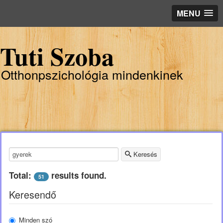
MENU
Tuti Szoba
Otthonpszichológia mindenkinek
Keresendő kulcsszó:
Keresés
Total:
results found.
51
Keresendő
Minden szó