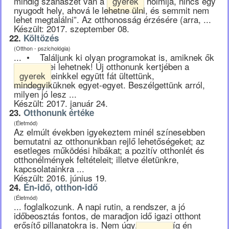
mindig szanaszét van a
gyerek
holmija, nincs egy
nyugodt hely, ahová le lehetne ülni, és semmit nem
lehet megtalálni”. Az otthonosság érzésére (arra, ...
Készült: 2017. szeptember 08.
22.
Költözés
(Otthon - pszichológia)
... • Találjunk ki olyan programokat is, amiknek ők
is részesei lehetnek! Új otthonunk kertjében a
gyerek
einkkel együtt fát ültettünk,
mindegyiküknek egyet-egyet. Beszélgettünk arról,
milyen jó lesz ...
Készült: 2017. január 24.
23.
Otthonunk értéke
(Életmód)
Az elmúlt években igyekeztem minél színesebben
bemutatni az otthonunkban rejlő lehetőségeket; az
esetleges működési hibákat; a pozitív otthonlét és
otthonélmények feltételeit; illetve életünkre,
kapcsolatainkra ...
Készült: 2016. június 19.
24.
Én-idő, otthon-idő
(Életmód)
... foglalkozunk. A napi rutin, a rendszer, a jó
időbeosztás fontos, de maradjon idő igazi otthont
erősítő pillanatokra is. Nem úgy, hogy amíg én