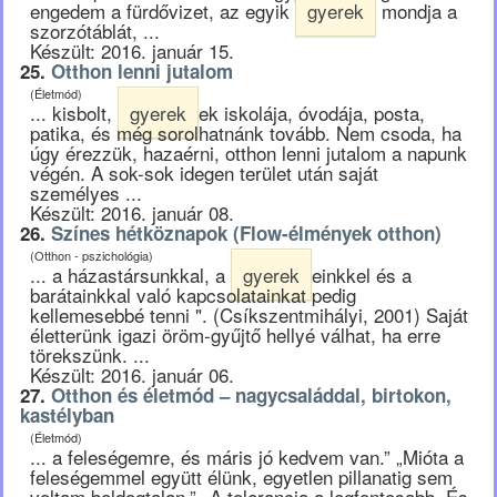
engedem a fürdővizet, az egyik
gyerek
mondja a
szorzótáblát, ...
Készült: 2016. január 15.
25.
Otthon lenni jutalom
(Életmód)
... kisbolt,
gyerek
ek iskolája, óvodája, posta,
patika, és még sorolhatnánk tovább. Nem csoda, ha
úgy érezzük, hazaérni, otthon lenni jutalom a napunk
végén. A sok-sok idegen terület után saját
személyes ...
Készült: 2016. január 08.
26.
Színes hétköznapok (Flow-élmények otthon)
(Otthon - pszichológia)
... a házastársunkkal, a
gyerek
einkkel és a
barátainkkal való kapcsolatainkat pedig
kellemesebbé tenni ". (Csíkszentmihályi, 2001) Saját
életterünk igazi öröm-gyűjtő hellyé válhat, ha erre
törekszünk. ...
Készült: 2016. január 06.
27.
Otthon és életmód – nagycsaláddal, birtokon,
kastélyban
(Életmód)
... a feleségemre, és máris jó kedvem van.” „Mióta a
feleségemmel együtt élünk, egyetlen pillanatig sem
voltam boldogtalan.” „A tolerancia a legfontosabb. És