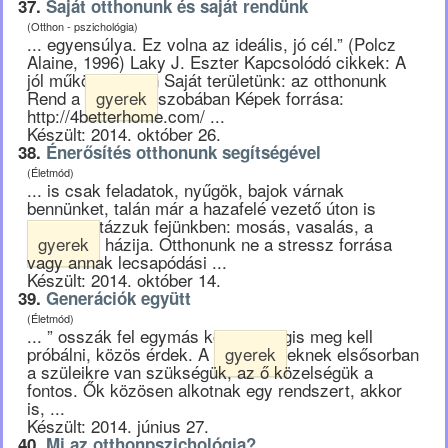
37.
Saját otthonunk és saját rendünk
(Otthon - pszichológia)
... egyensúlya. Ez volna az ideális, jó cél.” (Polcz
Alaine, 1996) Laky J. Eszter Kapcsolódó cikkek: A
jól működő otthon Saját területünk: az otthonunk
Rend a
gyerek
szobában Képek forrása:
http://4betterhome.com/ ...
Készült: 2014. október 26.
38.
Énerősítés otthonunk segítségével
(Életmód)
... is csak feladatok, nyűgök, bajok várnak
bennünket, talán már a hazafelé vezető úton is
ezeket listázzuk fejünkben: mosás, vasalás, a
gyerek
házija. Otthonunk ne a stressz forrása
vagy annak lecsapódási ...
Készült: 2014. október 14.
39.
Generációk együtt
(Életmód)
... ” osszák fel egymás között, mégis meg kell
próbálni, közös érdek. A
gyerek
eknek elsősorban
a szüleikre van szükségük, az ő közelségük a
fontos. Ők közösen alkotnak egy rendszert, akkor
is, ...
Készült: 2014. június 27.
40.
Mi az otthonpszichológia?