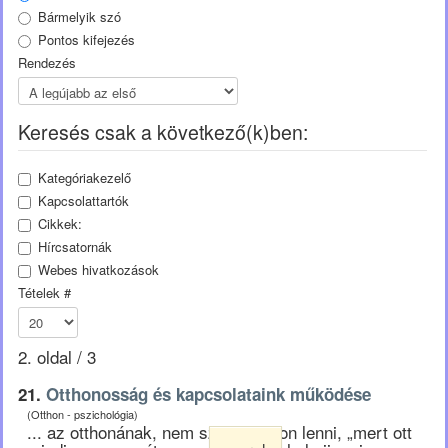
Bármelyik szó
Pontos kifejezés
Rendezés
Keresés csak a következő(k)ben:
Kategóriakezelő
Kapcsolattartók
Cikkek:
Hírcsatornák
Webes hivatkozások
Tételek #
2. oldal / 3
21.
Otthonosság és kapcsolataink működése
(Otthon - pszichológia)
... az otthonának, nem szeret otthon lenni, „mert ott