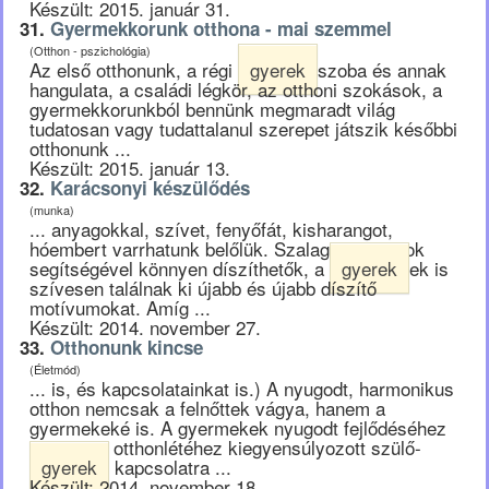
Készült: 2015. január 31.
31.
Gyermekkorunk otthona - mai szemmel
(Otthon - pszichológia)
Az első otthonunk, a régi
gyerek
szoba és annak
hangulata, a családi légkör, az otthoni szokások, a
gyermekkorunkból bennünk megmaradt világ
tudatosan vagy tudattalanul szerepet játszik későbbi
otthonunk ...
Készült: 2015. január 13.
32.
Karácsonyi készülődés
(munka)
... anyagokkal, szívet, fenyőfát, kisharangot,
hóembert varrhatunk belőlük. Szalagok, gombok
segítségével könnyen díszíthetők, a
gyerek
ek is
szívesen találnak ki újabb és újabb díszítő
motívumokat. Amíg ...
Készült: 2014. november 27.
33.
Otthonunk kincse
(Életmód)
... is, és kapcsolatainkat is.) A nyugodt, harmonikus
otthon nemcsak a felnőttek vágya, hanem a
gyermekeké is. A gyermekek nyugodt fejlődéséhez
és boldog otthonlétéhez kiegyensúlyozott szülő-
gyerek
kapcsolatra ...
Készült: 2014. november 18.