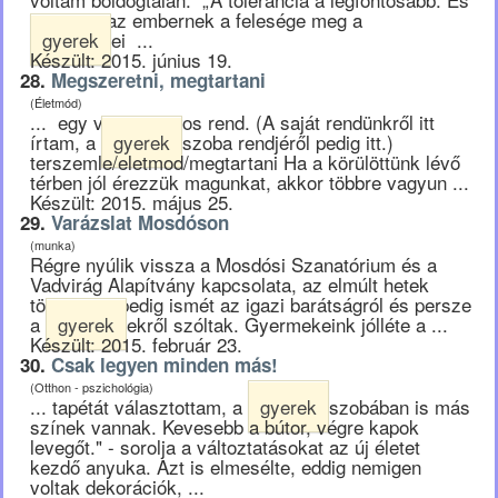
az, hogy az embernek a felesége meg a
gyerek
ei ...
Készült: 2015. június 19.
28.
Megszeretni, megtartani
(Életmód)
... egy viszonylagos rend. (A saját rendünkről itt
írtam, a
gyerek
szoba rendjéről pedig itt.)
terszemle/eletmod/megtartani Ha a körülöttünk lévő
térben jól érezzük magunkat, akkor többre vagyun ...
Készült: 2015. május 25.
29.
Varázslat Mosdóson
(munka)
Régre nyúlik vissza a Mosdósi Szanatórium és a
Vadvirág Alapítvány kapcsolata, az elmúlt hetek
történései pedig ismét az igazi barátságról és persze
a
gyerek
ekről szóltak. Gyermekeink jólléte a ...
Készült: 2015. február 23.
30.
Csak legyen minden más!
(Otthon - pszichológia)
... tapétát választottam, a
gyerek
szobában is más
színek vannak. Kevesebb a bútor, végre kapok
levegőt." - sorolja a változtatásokat az új életet
kezdő anyuka. Azt is elmesélte, eddig nemigen
voltak dekorációk, ...