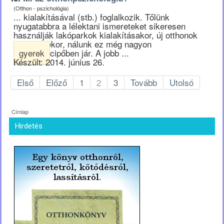
(Otthon - pszichológia)
... kialakításával (stb.) foglalkozik. Tőlünk
nyugatabbra a lélektani ismereteket sikeresen
használják lakóparkok kialakításakor, új otthonok
tervezésekor, nálunk ez még nagyon
gyerek
cipőben jár. A jobb ...
Készült: 2014. június 26.
Első
Előző
1
2
3
Tovább
Utolsó
Címlap
Hirdetés