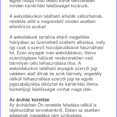
egyéb hibája miatt beálló károk tekintetében
minden kártérítési felelősséget kizárunk.
A weboldalunkon található árlisták változhatnak,
rendelés előtt a megrendelő minden esetben
ellenőrizze azokat!
A weboldalunk tartalma eltérő megjelölés
hiányában az üzemeltető szellemi alkotása, mely
így csak a szerző hozzájárulásával használható
fel. Ezen anyagok más weboldalakon, illetve
számítógépes hálózati rendszerekben való
bármilyen célú felhasználása tilos. A
weboldalunkon található anyagok szerzői jogi
védelem alatt állnak és azok bármely, engedély
nélküli felhasználása szerzői jogi és egyéb
jogszabályokba ütközhet és kártérítési illetve
büntetőjogi felelősséget vonhat maga után.
Az áruház kezelése
Az áruházban Ön rendelés feladása nélkül is
tájékozódhat termékeinkről. Ebben az esetben
adatainak megadása nem szükséges.