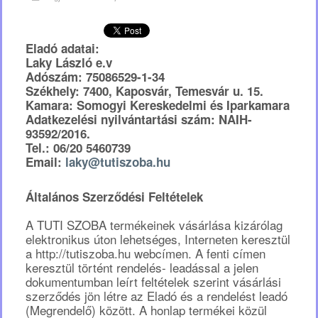
Eladó adatai:
Laky László e.v
Adószám: 75086529-1-34
Székhely: 7400, Kaposvár, Temesvár u. 15.
Kamara: Somogyi Kereskedelmi és Iparkamara
Adatkezelési nyilvántartási szám: NAIH-
93592/2016.
Tel.: 06/20 5460739
Email:
laky@tutiszoba.hu
Általános Szerződési Feltételek
A TUTI SZOBA termékeinek vásárlása kizárólag
elektronikus úton lehetséges, Interneten keresztül
a http://tutiszoba.hu webcímen. A fenti címen
keresztül történt rendelés- leadással a jelen
dokumentumban leírt feltételek szerint vásárlási
szerződés jön létre az Eladó és a rendelést leadó
(Megrendelő) között. A honlap termékei közül