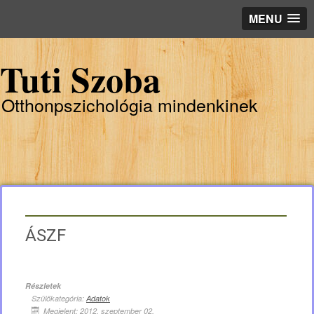
MENU
Tuti Szoba
Otthonpszichológia mindenkinek
ÁSZF
Részletek
Szülőkategória:
Adatok
Megjelent: 2012. szeptember 02.