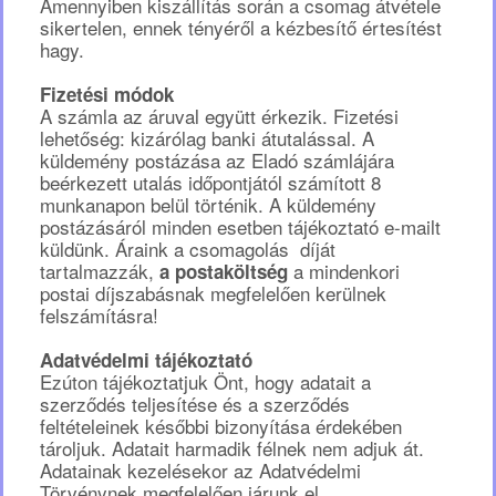
Amennyiben kiszállítás során a csomag átvétele
sikertelen, ennek tényéről a kézbesítő értesítést
hagy.
Fizetési módok
A számla az áruval együtt érkezik. Fizetési
lehetőség: kizárólag banki átutalással. A
küldemény postázása az Eladó számlájára
beérkezett utalás időpontjától számított 8
munkanapon belül történik. A küldemény
postázásáról minden esetben tájékoztató e-mailt
küldünk. Áraink a csomagolás díját
tartalmazzák,
a mindenkori
a postaköltség
postai díjszabásnak megfelelően kerülnek
felszámításra!
Adatvédelmi tájékoztató
Ezúton tájékoztatjuk Önt, hogy adatait a
szerződés teljesítése és a szerződés
feltételeinek későbbi bizonyítása érdekében
tároljuk. Adatait harmadik félnek nem adjuk át.
Adatainak kezelésekor az Adatvédelmi
Törvénynek megfelelően járunk el.