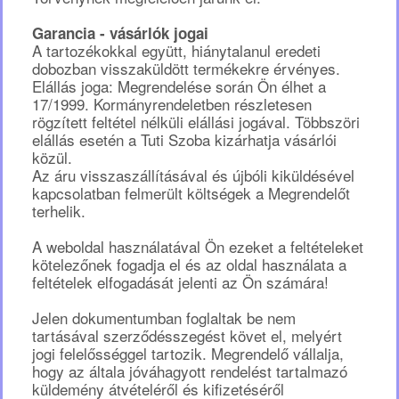
Garancia - vásárlók jogai
A tartozékokkal együtt, hiánytalanul eredeti
dobozban visszaküldött termékekre érvényes.
Elállás joga: Megrendelése során Ön élhet a
17/1999. Kormányrendeletben részletesen
rögzített feltétel nélküli elállási jogával. Többszöri
elállás esetén a Tuti Szoba kizárhatja vásárlói
közül.
Az áru visszaszállításával és újbóli kiküldésével
kapcsolatban felmerült költségek a Megrendelőt
terhelik.
A weboldal használatával Ön ezeket a feltételeket
kötelezőnek fogadja el és az oldal használata a
feltételek elfogadását jelenti az Ön számára!
Jelen dokumentumban foglaltak be nem
tartásával szerződésszegést követ el, melyért
jogi felelősséggel tartozik. Megrendelő vállalja,
hogy az általa jóváhagyott rendelést tartalmazó
küldemény átvételéről és kifizetéséről