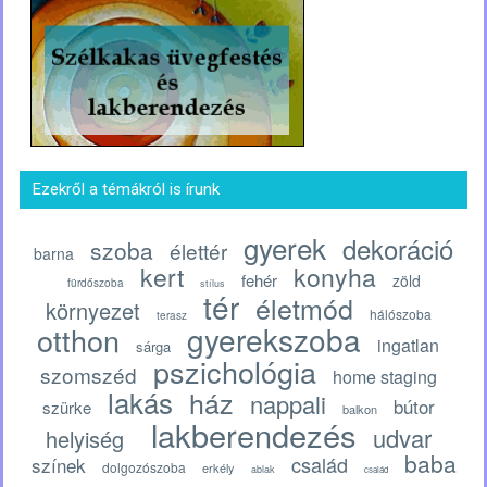
Ezekről a témákról is írunk
gyerek
dekoráció
szoba
élettér
barna
kert
konyha
fehér
zöld
fürdőszoba
stílus
tér
életmód
környezet
hálószoba
terasz
gyerekszoba
otthon
ingatlan
sárga
pszichológia
szomszéd
home staging
lakás
ház
nappali
bútor
szürke
balkon
lakberendezés
udvar
helyiség
baba
család
színek
dolgozószoba
erkély
ablak
család