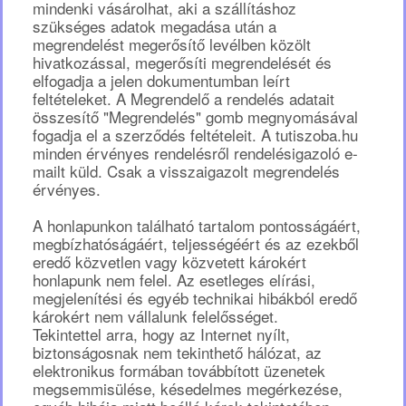
mindenki vásárolhat, aki a szállításhoz
szükséges adatok megadása után a
megrendelést megerősítő levélben közölt
hivatkozással, megerősíti megrendelését és
elfogadja a jelen dokumentumban leírt
feltételeket. A Megrendelő a rendelés adatait
összesítő "Megrendelés" gomb megnyomásával
fogadja el a szerződés feltételeit. A tutiszoba.hu
minden érvényes rendelésről rendelésigazoló e-
mailt küld. Csak a visszaigazolt megrendelés
érvényes.
A honlapunkon található tartalom pontosságáért,
megbízhatóságáért, teljességéért és az ezekből
eredő közvetlen vagy közvetett károkért
honlapunk nem felel. Az esetleges elírási,
megjelenítési és egyéb technikai hibákból eredő
károkért nem vállalunk felelősséget.
Tekintettel arra, hogy az Internet nyílt,
biztonságosnak nem tekinthető hálózat, az
elektronikus formában továbbított üzenetek
megsemmisülése, késedelmes megérkezése,