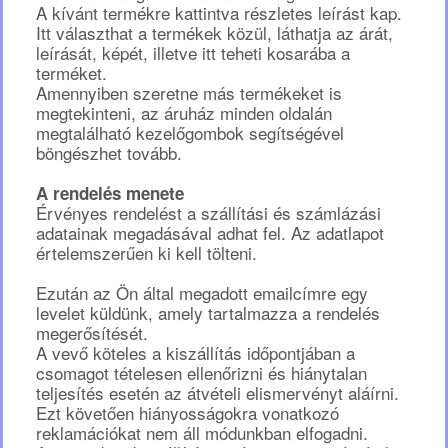
A kívánt termékre kattintva részletes leírást kap.
Itt választhat a termékek közül, láthatja az árát,
leírását, képét, illetve itt teheti kosarába a
terméket.
Amennyiben szeretne más termékeket is
megtekinteni, az áruház minden oldalán
megtalálható kezelőgombok segítségével
böngészhet tovább.
A rendelés menete
Érvényes rendelést a szállítási és számlázási
adatainak megadásával adhat fel. Az adatlapot
értelemszerűen ki kell tölteni.
Ezután az Ön által megadott emailcímre egy
levelet küldünk, amely tartalmazza a rendelés
megerősítését.
A vevő köteles a kiszállítás időpontjában a
csomagot tételesen ellenőrizni és hiánytalan
teljesítés esetén az átvételi elismervényt aláírni.
Ezt követően hiányosságokra vonatkozó
reklamációkat nem áll módunkban elfogadni.