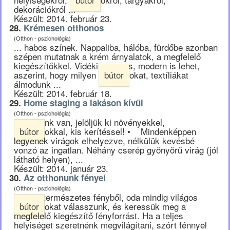
dekorációkról ...
Készült: 2014. február 23.
28.
Krémesen otthonos
(Otthon - pszichológia)
... habos színek. Nappaliba, hálóba, fürdőbe azonban
szépen mutatnak a krém árnyalatok, a megfelelő
kiegészítőkkel. Vidéki, elegáns, modern is lehet,
aszerint, hogy milyen
bútor
okat, textíliákat
álmodunk ...
Készült: 2014. február 18.
29.
Home staging a lakáson kívül
(Otthon - pszichológia)
... dolgunk van, jelöljük ki növényekkel,
bútor
okkal, kis kerítéssel! • Mindenképpen
legyenek virágok elhelyezve, nélkülük kevésbé
vonzó az ingatlan. Néhány cserép gyönyörű virág (jól
látható helyen), ...
Készült: 2014. január 23.
30.
Az otthonunk fényei
(Otthon - pszichológia)
... jut a természetes fényből, oda mindig világos
bútor
okat válasszunk, és keressük meg a
megfelelő kiegészítő fényforrást. Ha a teljes
helyiséget szeretnénk megvilágítani, szórt fénnyel