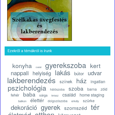
Ezekről a témákról is írunk
gyerekszoba
konyha
kert
család
lakás
nappali
udvar
helyiség
bútor
lakberendezés
ház
színek
ingatlan
pszichológia
szoba
barna
zöld
hálószoba
baba
család
home staging
fehér
sárga
terasz
élettér
szürke
dolgozószoba
balkon
erkély
tér
gyerek
dekoráció
szomszéd
otthon
életmód