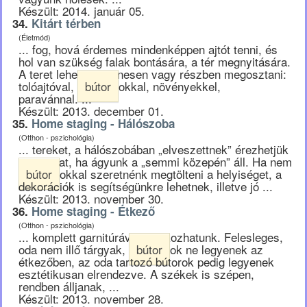
Készült: 2014. január 05.
34.
Kitárt térben
(Életmód)
... fog, hová érdemes mindenképpen ajtót tenni, és
hol van szükség falak bontására, a tér megnyitására.
A teret lehet ideiglenesen vagy részben megosztani:
tolóajtóval,
bútor
okkal, növényekkel,
paravánnal. ...
Készült: 2013. december 01.
35.
Home staging - Hálószoba
(Otthon - pszichológia)
... tereket, a hálószobában „elveszettnek” érezhetjük
magunkat, ha ágyunk a „semmi közepén” áll. Ha nem
bútor
okkal szeretnénk megtölteni a helyiséget, a
dekorációk is segítségünkre lehetnek, illetve jó ...
Készült: 2013. november 30.
36.
Home staging - Étkező
(Otthon - pszichológia)
... komplett garnitúrával találkozhatunk. Felesleges,
oda nem illő tárgyak,
bútor
ok ne legyenek az
étkezőben, az oda tartozó bútorok pedig legyenek
esztétikusan elrendezve. A székek is szépen,
rendben álljanak, ...
Készült: 2013. november 28.