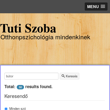
MENU
Tuti Szoba
Otthonpszichológia mindenkinek
Keresendő kulcsszó:
Keresés
Total:
results found.
50
Keresendő
Minden szó