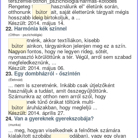
terszemle/otthon_pszichologia/harmas-kotodes
Rengeteg tárgyat „használunk el” életünk során,
otthonunk
bútor
ait, saját életterünk tárgyait mégis
hosszabb ideig birtokoljuk, a ...
Készült: 2014. május 14.
22.
Harmónia kék színnel
(Otthon - pszichológia)
... szeretnénk, akkor textíliákon, kisebb
bútor
ainkon, tárgyainkon jelenjen meg ez a szín.
Nagyon fontos, hogy ne legyen rideg, sötét,
nyomasztó körülöttünk a tér. Végül, arról sem szabad
megfeledkeznünk, ...
Készült: 2014. május 06.
23.
Egy dombházról - őszintén
(Életmód)
... nem is szeretnénk. Inkább csak útjelzőként
használjuk a tudást, amit összegyűjtöttünk.
Számunkra az otthon nem arról szól, hogy
végtelennek tűnő órákat töltünk multi-
bútor
áruházakban, hogy megleljü ...
Készült: 2014. április 27.
24.
Van a gyereknek gyerekszobája?
(munka)
... meg, hogyan viselkednek a felnőttek számára
kialakított szobában (pl.: irodában), vagy egy olyan