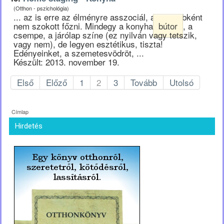
(Otthon - pszichológia)
... az is erre az élményre asszociál, aki egyébként
nem szokott főzni. Mindegy a konyha
bútor
, a
csempe, a járólap színe (ez nyilván vagy tetszik,
vagy nem), de legyen esztétikus, tiszta!
Edényeinket, a szemetesvödröt, ...
Készült: 2013. november 19.
Első
Előző
1
2
3
Tovább
Utolsó
Címlap
Hirdetés