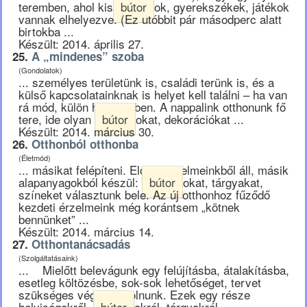
teremben, ahol kis
bútor
ok, gyerekszékek, játékok
vannak elhelyezve. (Ez utóbbit pár másodperc alatt
birtokba ...
Készült: 2014. április 27.
25.
A „mindenes” szoba
(Gondolatok)
... személyes területünk is, családi terünk is, és a
külső kapcsolatainknak is helyet kell találni – ha van
rá mód, külön helyiségben. A nappalink otthonunk fő
tere, ide olyan
bútor
okat, dekorációkat ...
Készült: 2014. március 30.
26.
Otthonból otthonba
(Életmód)
... másikat felépíteni. Előbbi érzelmeinkből áll, másik
alapanyagokból készül:
bútor
okat, tárgyakat,
színeket választunk bele. Az új otthonhoz fűződő
kezdeti érzelmeink még korántsem „kötnek
bennünket” ...
Készült: 2014. március 14.
27.
Otthontanácsadás
(Szolgáltatásaink)
... Mielőtt belevágunk egy felújításba, átalakításba,
esetleg költözésbe, sok-sok lehetőséget, tervet
szükséges végiggondolnunk. Ezek egy része
helyiségekről,
bútor
okról, tárgyakról,