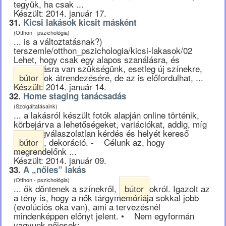
tegyük, ha csak ...
Készült: 2014. január 17.
31.
Kicsi lakások kicsit másként
(Otthon - pszichológia)
... is a változtatásnak?)
terszemle/otthon_pszichologia/kicsi-lakasok/02
Lehet, hogy csak egy alapos szanálásra, és
rendrakásra van szükségünk, esetleg új színekre,
bútor
ok átrendezésére, de az is előfordulhat, ...
Készült: 2014. január 14.
32.
Home staging tanácsadás
(Szolgáltatásaink)
... a lakásról készült fotók alapján online történik,
körbejárva a lehetőségeket, variációkat, addig, míg
van megválaszolatlan kérdés és helyét kereső
bútor
, dekoráció. - Célunk az, hogy
megrendelőnk ...
Készült: 2014. január 09.
33.
A „nőies” lakás
(Otthon - pszichológia)
... ők döntenek a színekről,
bútor
okról. Igazolt az
a tény is, hogy a nők tárgymemóriája sokkal jobb
(evolúciós oka van), ami a tervezésnél
mindenképpen előnyt jelent. • Nem egyformán
vagyunk nőiesek: ...