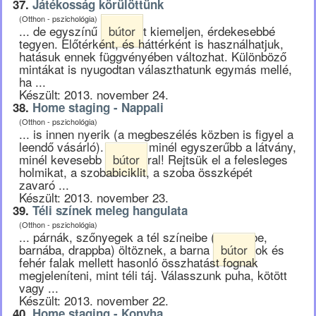
37.
Játékosság körülöttünk
(Otthon - pszichológia)
... de egyszínű
bútor
t kiemeljen, érdekesebbé
tegyen. Előtérként, és háttérként is használhatjuk,
hatásuk ennek függvényében változhat. Különböző
mintákat is nyugodtan választhatunk egymás mellé,
ha ...
Készült: 2013. november 24.
38.
Home staging - Nappali
(Otthon - pszichológia)
... is innen nyerik (a megbeszélés közben is figyel a
leendő vásárló). Legyen minél egyszerűbb a látvány,
minél kevesebb
bútor
ral! Rejtsük el a felesleges
holmikat, a szobabiciklit, a szoba összképét
zavaró ...
Készült: 2013. november 23.
39.
Téli színek meleg hangulata
(Otthon - pszichológia)
... párnák, szőnyegek a tél színeibe (szürkébe,
barnába, drappba) öltöznek, a barna
bútor
ok és
fehér falak mellett hasonló összhatást fognak
megjeleníteni, mint téli táj. Válasszunk puha, kötött
vagy ...
Készült: 2013. november 22.
40.
Home staging - Konyha