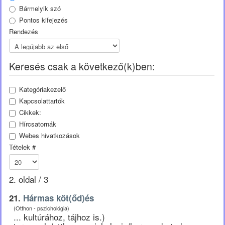
Bármelyik szó
Pontos kifejezés
Rendezés
Keresés csak a következő(k)ben:
Kategóriakezelő
Kapcsolattartók
Cikkek:
Hírcsatornák
Webes hivatkozások
Tételek #
2. oldal / 3
21.
Hármas köt(őd)és
(Otthon - pszichológia)
... kultúrához, tájhoz is.)