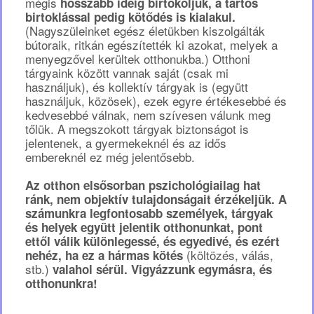
mégis
hosszabb ideig birtokoljuk, a tartós
birtoklással pedig kötődés is kialakul.
(Nagyszüleinket egész életükben kiszolgálták
bútoraik, ritkán egészítették ki azokat, melyek a
menyegzővel kerültek otthonukba.) Otthoni
tárgyaink között vannak saját (csak mi
használjuk), és kollektív tárgyak is (együtt
használjuk, közösek), ezek egyre értékesebbé és
kedvesebbé válnak, nem szívesen válunk meg
tőlük. A megszokott tárgyak biztonságot is
jelentenek, a gyermekeknél és az idős
embereknél ez még jelentősebb.
Az otthon elsősorban pszichológiailag hat
ránk, nem objektív tulajdonságait érzékeljük. A
számunkra legfontosabb személyek, tárgyak
és helyek együtt jelentik otthonunkat, pont
ettől válik különlegessé, és egyedivé, és ezért
(költözés, válás,
nehéz, ha ez a hármas kötés
stb.)
valahol sérül. Vigyázzunk egymásra, és
otthonunkra!