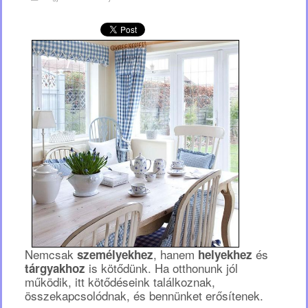
Nemcsak
, hanem
és
személyekhez
helyekhez
is kötődünk. Ha otthonunk jól
tárgyakhoz
működik, itt kötődéseink találkoznak,
összekapcsolódnak, és bennünket erősítenek.