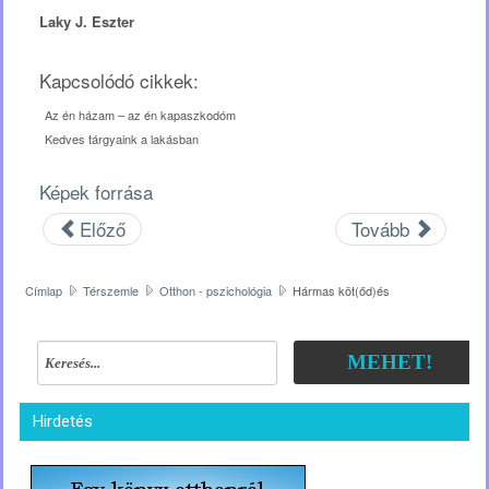
Laky J. Eszter
Kapcsolódó cikkek:
Az én házam – az én kapaszkodóm
Kedves tárgyaink a lakásban
Képek forrása
Előző
Tovább
Címlap
Térszemle
Otthon - pszichológia
Hármas köt(őd)és
MEHET!
Hirdetés