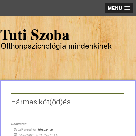
MENU
Tuti Szoba
Otthonpszichológia mindenkinek
Hármas köt(őd)és
Részletek
Szülőkategória:
Térszemle
Megjelent: 2014. május 14.