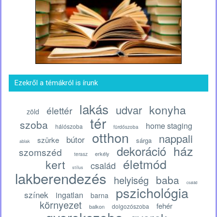
Ezekről a témákról is írunk
lakás
konyha
udvar
élettér
zöld
tér
szoba
home staging
hálószoba
fürdőszoba
otthon
nappali
bútor
szürke
sárga
ablak
ház
dekoráció
szomszéd
erkély
terasz
életmód
kert
család
stílus
lakberendezés
baba
helyiség
család
pszichológia
színek
ingatlan
barna
környezet
fehér
dolgozószoba
balkon