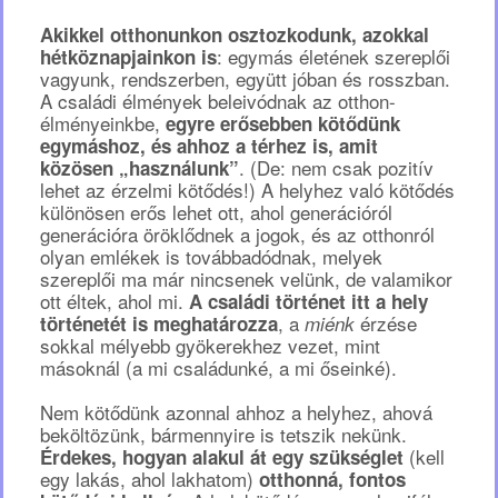
Akikkel otthonunkon osztozkodunk, azokkal
: egymás életének szereplői
hétköznapjainkon is
vagyunk, rendszerben, együtt jóban és rosszban.
A családi élmények beleivódnak az otthon-
élményeinkbe,
egyre erősebben kötődünk
egymáshoz, és ahhoz a térhez is, amit
. (De: nem csak pozitív
közösen „használunk”
lehet az érzelmi kötődés!) A helyhez való kötődés
különösen erős lehet ott, ahol generációról
generációra öröklődnek a jogok, és az otthonról
olyan emlékek is továbbadódnak, melyek
szereplői ma már nincsenek velünk, de valamikor
ott éltek, ahol mi.
A családi történet itt a hely
, a
érzése
történetét is meghatározza
miénk
sokkal mélyebb gyökerekhez vezet, mint
másoknál (a mi családunké, a mi őseinké).
Nem kötődünk azonnal ahhoz a helyhez, ahová
beköltözünk, bármennyire is tetszik nekünk.
(kell
Érdekes, hogyan alakul át egy szükséglet
egy lakás, ahol lakhatom)
otthonná, fontos