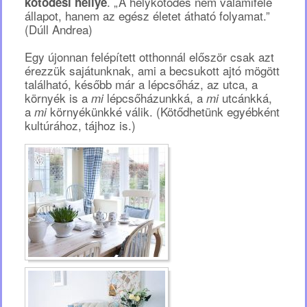
. „A helykötődés nem valamiféle
kötődési hellyé
állapot, hanem az egész életet átható folyamat.”
(Dúll Andrea)
Egy újonnan felépített otthonnál először csak azt
érezzük sajátunknak, ami a becsukott ajtó mögött
található, később már a lépcsőház, az utca, a
környék is a
lépcsőházunkká, a
utcánkká,
mi
mi
a
környékünkké válik. (Kötődhetünk egyébként
mi
kultúrához, tájhoz is.)