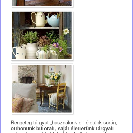
Rengeteg tárgyat „használunk el” életünk során,
otthonunk bútorait, saját életterünk tárgyait