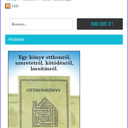
rss
MEHET!
Hirdetés