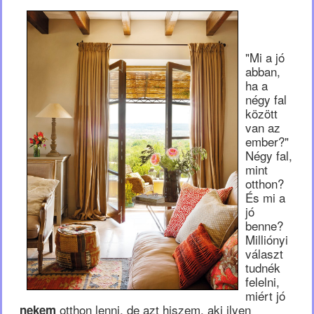
"Mi a jó
abban,
ha a
négy fal
között
van az
ember?"
Négy fal,
mint
otthon?
És mi a
jó
benne?
Milliónyi
választ
tudnék
felelni,
miért jó
otthon lenni, de azt hiszem, aki ilyen
nekem