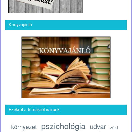
Könyvajánló
Ezekről a témákról is írunk
pszichológia
udvar
környezet
zöld