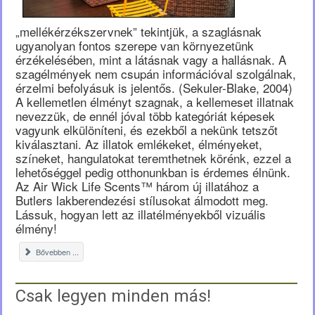
„mellékérzékszervnek” tekintjük, a szaglásnak
ugyanolyan fontos szerepe van környezetünk
érzékelésében, mint a látásnak vagy a hallásnak. A
szagélmények nem csupán információval szolgálnak,
érzelmi befolyásuk is jelentős. (Sekuler-Blake, 2004)
A kellemetlen élményt szagnak, a kellemeset illatnak
nevezzük, de ennél jóval több kategóriát képesek
vagyunk elkülöníteni, és ezekből a nekünk tetszőt
kiválasztani. Az illatok emlékeket, élményeket,
színeket, hangulatokat teremthetnek körénk, ezzel a
lehetőséggel pedig otthonunkban is érdemes élnünk.
Az Air Wick Life Scents™ három új illatához a
Butlers lakberendezési stílusokat álmodott meg.
Lássuk, hogyan lett az illatélményekből vizuális
élmény!
Bővebben ...
Csak legyen minden más!