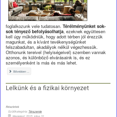
foglalkozunk vele tudatosan.
Térélményünket sok-
, ezeknek együttesen
sok tényező befolyásolhatja
kell úgy működniük, hogy adott térben jól érezzük
magunkat, és a kívánt tevékenységünket
felszabadultan, akadályok nélkül végezhessük.
Otthonunk tereivel (helyiségeivel) szemben vannak
azonos, és különböző elvárásaink is, és ez
személyenként is más és más lehet.
Bővebben ...
Lelkünk és a fizikai környezet
Részletek
Szülőkategória:
Térszemle
Megjelent: 2015. július 31.