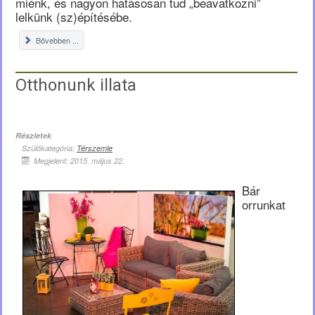
miénk, és nagyon hatásosan tud „beavatkozni”
lelkünk (sz)építésébe.
Bővebben ...
Otthonunk illata
Részletek
Szülőkategória:
Térszemle
Megjelent: 2015. május 22.
Bár
orrunkat