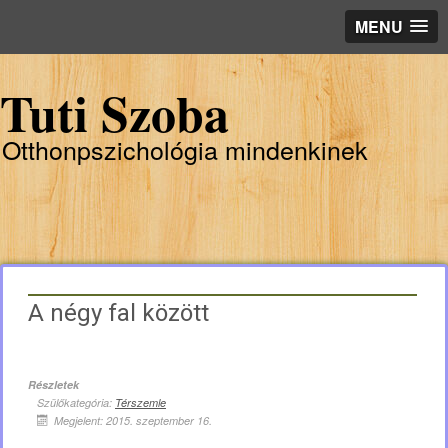
MENU
Tuti Szoba
Otthonpszichológia mindenkinek
A négy fal között
Részletek
Szülőkategória:
Térszemle
Megjelent: 2015. szeptember 16.