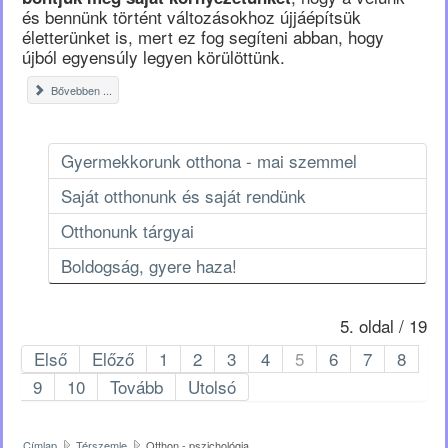
és bennünk történt változásokhoz újjáépítsük
életterünket is, mert ez fog segíteni abban, hogy
újból egyensúly legyen körülöttünk.
Bővebben ...
Gyermekkorunk otthona - mai szemmel
Saját otthonunk és saját rendünk
Otthonunk tárgyai
Boldogság, gyere haza!
5. oldal / 19
Első
Előző
1
2
3
4
5
6
7
8
9
10
Tovább
Utolsó
Címlap
Térszemle
Otthon - pszichológia