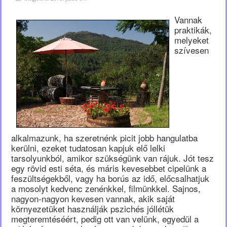
Vannak
praktikák,
melyeket
szívesen
alkalmazunk, ha szeretnénk picit jobb hangulatba
kerülni, ezeket tudatosan kapjuk elő lelki
tarsolyunkból, amikor szükségünk van rájuk. Jót tesz
egy rövid esti séta, és máris kevesebbet cipelünk a
feszültségekből, vagy ha borús az idő, előcsalhatjuk
a mosolyt kedvenc zenénkkel, filmünkkel. Sajnos,
nagyon-nagyon kevesen vannak, akik saját
környezetüket használják pszichés jóllétük
megteremtéséért, pedig ott van velünk, egyedül a