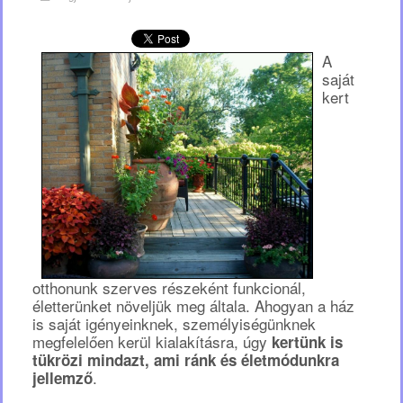
A
saját
kert
otthonunk szerves részeként funkcionál,
életterünket növeljük meg általa. Ahogyan a ház
is saját igényeinknek, személyiségünknek
megfelelően kerül kialakításra, úgy
kertünk is
tükrözi mindazt, ami ránk és életmódunkra
.
jellemző