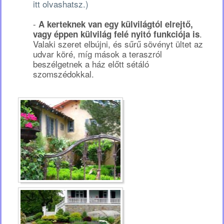
itt olvashatsz.)
-
A kerteknek van egy külvilágtól elrejtő,
.
vagy éppen külvilág felé nyitó funkciója is
Valaki szeret elbújni, és sűrű sövényt ültet az
udvar köré, míg mások a teraszról
beszélgetnek a ház előtt sétáló
szomszédokkal.