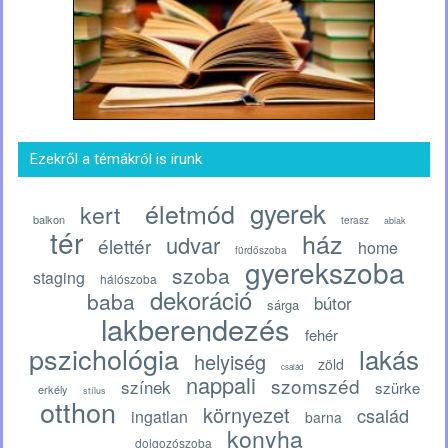
Ezekről a témákról is írunk
gyerek
életmód
kert
balkon
terasz
ablak
tér
ház
udvar
élettér
home
fürdőszoba
gyerekszoba
szoba
staging
hálószoba
dekoráció
baba
bútor
sárga
lakberendezés
fehér
pszichológia
lakás
helyiség
zöld
család
nappali
szomszéd
színek
szürke
erkély
stílus
otthon
környezet
család
ingatlan
barna
konyha
dolgozószoba