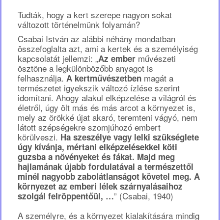
Tudták, hogy a kert szerepe nagyon sokat
változott történelmünk folyamán?
Csabai István az alábbi néhány mondatban
összefoglalta azt, ami a kertek és a személyiség
kapcsolatát jellemzi: „
művészeti
Az ember
ösztöne a legkülönbözőbb anyagot is
felhasználja.
magát a
A kertművészetben
természetet igyekszik változó ízlése szerint
idomítani. Ahogy alakul elképzelése a világról és
életről, úgy ölt más és más arcot a környezet is,
mely az örökké újat akaró, teremteni vágyó, nem
látott szépségekre szomjúhozó embert
körülveszi.
Ha szeszélye vagy lelki szükséglete
úgy kívánja, mértani elképzelésekkel köti
guzsba a növényeket és fákat. Majd meg
hajlamának újabb fordulatával a természettől
minél nagyobb zabolátlanságot követel meg. A
környezet az emberi lélek szárnyalásaihoz
” (Csabai, 1940)
szolgál felröppentőül, …
A személyre, és a környezet kialakítására mindig