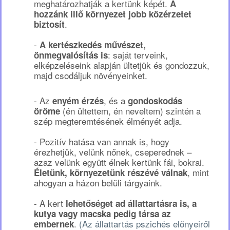
meghatározhatják a kertünk képét.
A
hozzánk illő környezet jobb közérzetet
.
biztosít
-
A kertészkedés művészet,
: saját terveink,
önmegvalósítás is
elképzeléseink alapján ültetjük és gondozzuk,
majd csodáljuk növényeinket.
- Az
, és a
enyém érzés
gondoskodás
(én ültettem, én neveltem) szintén a
öröme
szép megteremtésének élményét adja.
- Pozitív hatása van annak is, hogy
érezhetjük, velünk nőnek, cseperednek –
azaz velünk együtt élnek kertünk fái, bokrai.
, mint
Életünk, környezetünk részévé válnak
ahogyan a házon belüli tárgyaink.
- A kert
lehetőséget ad állattartásra is, a
kutya vagy macska pedig társa az
.
(Az állattartás pszichés előnyeiről
embernek