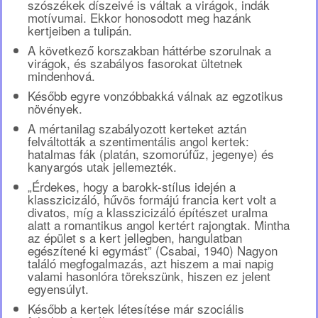
szószékek díszeivé is váltak a virágok, indák
motívumai. Ekkor honosodott meg hazánk
kertjeiben a tulipán.
A következő korszakban háttérbe szorulnak a
virágok, és szabályos fasorokat ültetnek
mindenhová.
Később egyre vonzóbbakká válnak az egzotikus
növények.
A mértanilag szabályozott kerteket aztán
felváltották a szentimentális angol kertek:
hatalmas fák (platán, szomorúfűz, jegenye) és
kanyargós utak jellemezték.
„Érdekes, hogy a barokk-stílus idején a
klasszicizáló, hűvös formájú francia kert volt a
divatos, míg a klasszicizáló építészet uralma
alatt a romantikus angol kertért rajongtak. Mintha
az épület s a kert jellegben, hangulatban
egészítené ki egymást” (Csabai, 1940) Nagyon
találó megfogalmazás, azt hiszem a mai napig
valami hasonlóra törekszünk, hiszen ez jelent
egyensúlyt.
Később a kertek létesítése már szociális