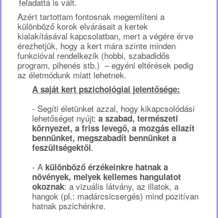
feladattá is vált.
Azért tartottam fontosnak megemlíteni a
különböző korok elvárásait a kertek
kialakításával kapcsolatban, mert a végére érve
érezhetjük, hogy a kert mára szinte minden
funkcióval rendelkezik (hobbi, szabadidős
program, pihenés stb.) – egyéni eltérések pedig
az életmódunk miatt lehetnek.
A saját kert pszichológiai jelentősége:
- Segíti életünket azzal, hogy kikapcsolódási
lehetőséget nyújt:
a szabad, természeti
környezet, a friss levegő, a mozgás ellazít
bennünket, megszabadít bennünket a
.
feszültségektől
- A
különböző érzékeinkre hatnak a
növények, melyek kellemes hangulatot
: a vizuális látvány, az illatok, a
okoznak
hangok (pl.: madárcsicsergés) mind pozitívan
hatnak pszichénkre.