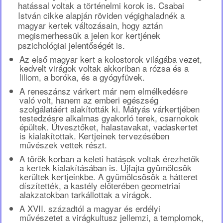
hatással voltak a történelmi korok is. Csabai
István cikke alapján röviden végighaladnék a
magyar kertek változásain, hogy aztán
megismerhessük a jelen kor kertjének
pszichológiai jelentőségét is.
Az első magyar kert a kolostorok világába vezet,
kedvelt virágok voltak akkoriban a rózsa és a
liliom, a boróka, és a gyógyfüvek.
A reneszánsz várkert már nem elmélkedésre
való volt, hanem az emberi egészség
szolgálatáért alakították ki. Mátyás várkertjében
testedzésre alkalmas gyakorló terek, csarnokok
épültek. Útvesztőket, halastavakat, vadaskertet
is kialakítottak. Kertjeinek tervezésében
művészek vettek részt.
A török korban a keleti hatások voltak érezhetők
a kertek kialakításában is. Újfajta gyümölcsök
kerültek kertjeinkbe. A gyümölcsösök a hátteret
díszítették, a kastély előterében geometriai
alakzatokban tarkállottak a virágok.
A XVII. századtól a magyar és erdélyi
művészetet a virágkultusz jellemzi, a templomok,