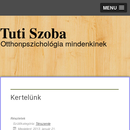
MENU
Tuti Szoba
Otthonpszichológia mindenkinek
Kertelünk
Részletek
Szülőkategória:
Térszemle
Megjelent: 2013. január 21.