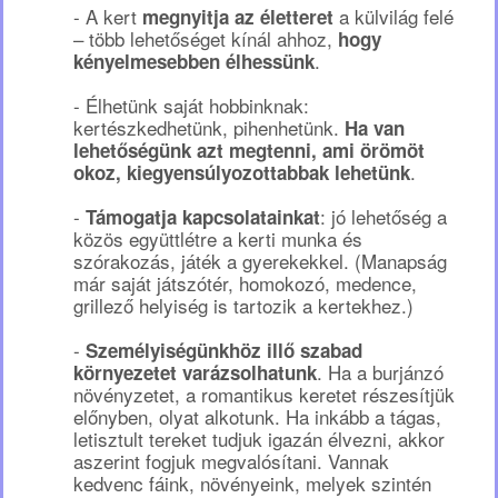
- A kert
a külvilág felé
megnyitja az életteret
– több lehetőséget kínál ahhoz,
hogy
.
kényelmesebben élhessünk
- Élhetünk saját hobbinknak:
kertészkedhetünk, pihenhetünk.
Ha van
lehetőségünk azt megtenni, ami örömöt
.
okoz, kiegyensúlyozottabbak lehetünk
-
: jó lehetőség a
Támogatja kapcsolatainkat
közös együttlétre a kerti munka és
szórakozás, játék a gyerekekkel. (Manapság
már saját játszótér, homokozó, medence,
grillező helyiség is tartozik a kertekhez.)
-
Személyiségünkhöz illő szabad
. Ha a burjánzó
környezetet varázsolhatunk
növényzetet, a romantikus keretet részesítjük
előnyben, olyat alkotunk. Ha inkább a tágas,
letisztult tereket tudjuk igazán élvezni, akkor
aszerint fogjuk megvalósítani. Vannak
kedvenc fáink, növényeink, melyek szintén