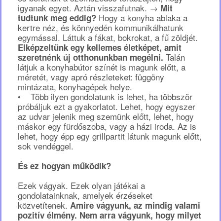
igyanak egyet. Aztán visszafutnak. →
Mit
Hogy a konyha ablaka a
tudtunk meg eddig?
kertre néz, és könnyedén kommunikálhatunk
egymással. Láttuk a fákat, bokrokat, a fű zöldjét.
Elképzeltünk egy kellemes életképet, amit
Talán
szeretnénk új otthonunkban megélni.
látjuk a konyhabútor színét is magunk előtt, a
méretét, vagy apró részleteket: függöny
mintázata, konyhagépek helye.
• Több ilyen gondolatunk is lehet, ha többször
próbáljuk ezt a gyakorlatot. Lehet, hogy egyszer
az udvar jelenik meg szemünk előtt, lehet, hogy
máskor egy fürdőszoba, vagy a házi iroda. Az is
lehet, hogy épp egy grillpartit látunk magunk előtt,
sok vendéggel.
És ez hogyan működik?
Ezek vágyak. Ezek olyan játékai a
gondolatainknak, amelyek érzéseket
közvetítenek.
Amire vágyunk, az mindig valami
pozitív élmény.
Nem arra vágyunk, hogy milyet