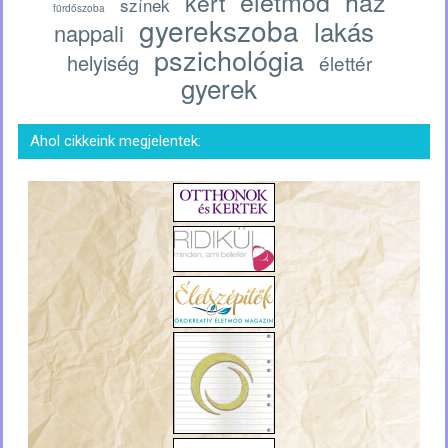
életmód
ház
kert
színek
fürdőszoba
gyerekszoba
lakás
nappali
pszichológia
helyiség
élettér
gyerek
Ahol cikkeink megjelentek: