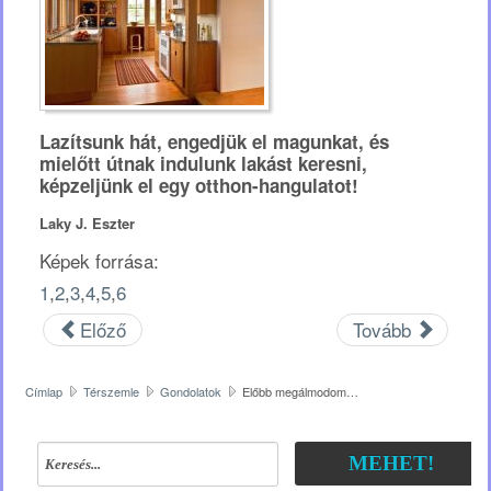
Lazítsunk hát, engedjük el magunkat, és
mielőtt útnak indulunk lakást keresni,
képzeljünk el egy otthon-hangulatot!
Laky J. Eszter
Képek forrása:
1
,
2
,
3
,
4
,
5
,
6
Előző
Tovább
Címlap
Térszemle
Gondolatok
Előbb megálmodom…
MEHET!