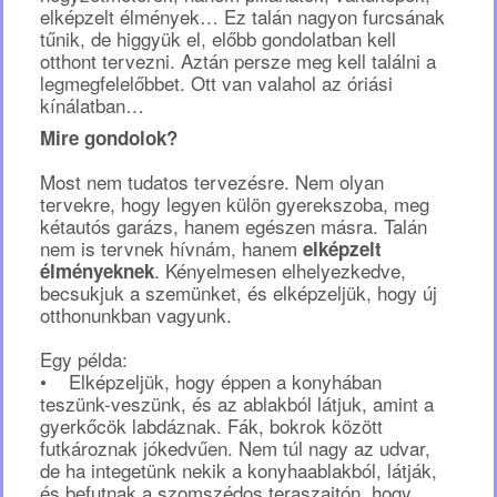
elképzelt élmények… Ez talán nagyon furcsának
tűnik, de higgyük el, előbb gondolatban kell
otthont tervezni. Aztán persze meg kell találni a
legmegfelelőbbet. Ott van valahol az óriási
kínálatban…
Mire gondolok?
Most nem tudatos tervezésre. Nem olyan
tervekre, hogy legyen külön gyerekszoba, meg
kétautós garázs, hanem egészen másra. Talán
nem is tervnek hívnám, hanem
elképzelt
. Kényelmesen elhelyezkedve,
élményeknek
becsukjuk a szemünket, és elképzeljük, hogy új
otthonunkban vagyunk.
Egy példa:
• Elképzeljük, hogy éppen a konyhában
teszünk-veszünk, és az ablakból látjuk, amint a
gyerkőcök labdáznak. Fák, bokrok között
futkároznak jókedvűen. Nem túl nagy az udvar,
de ha integetünk nekik a konyhaablakból, látják,
és befutnak a szomszédos teraszajtón, hogy