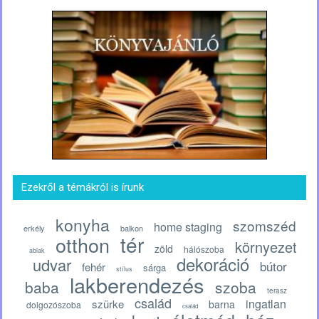
Ezekről a témákról is írunk
konyha
szomszéd
home staging
erkély
balkon
tér
otthon
környezet
zöld
hálószoba
ablak
dekoráció
udvar
bútor
fehér
sárga
stílus
lakberendezés
baba
szoba
terasz
család
ingatlan
szürke
barna
dolgozószoba
család