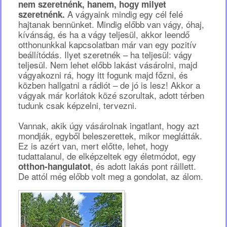
nem szeretnénk, hanem, hogy milyet
A vágyaink mindig egy cél felé
szeretnénk.
hajtanak bennünket. Mindig előbb van vágy, óhaj,
kívánság, és ha a vágy teljesül, akkor leendő
otthonunkkal kapcsolatban már van egy pozitív
beállítódás. Ilyet szeretnék – ha teljesül: vágy
teljesül. Nem lehet előbb lakást vásárolni, majd
vágyakozni rá, hogy itt fogunk majd főzni, és
közben hallgatni a rádiót – de jó is lesz! Akkor a
vágyak már korlátok közé szorultak, adott térben
tudunk csak képzelni, tervezni.
Vannak, akik úgy vásárolnak ingatlant, hogy azt
mondják, egyből beleszerettek, mikor meglátták.
Ez is azért van, mert előtte, lehet, hogy
tudattalanul, de elképzeltek egy életmódot, egy
, és adott lakás pont ráillett.
otthon-hangulatot
De attól még előbb volt meg a gondolat, az álom.