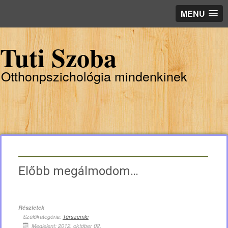
MENU
Tuti Szoba
Otthonpszichológia mindenkinek
Előbb megálmodom…
Részletek
Szülőkategória:
Térszemle
Megjelent: 2012. október 02.