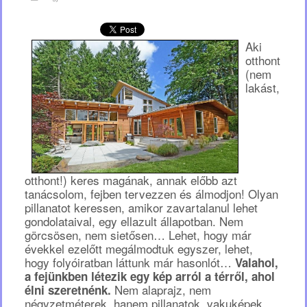
Aki
otthont
(nem
lakást,
otthont!) keres magának, annak előbb azt
tanácsolom, fejben tervezzen és álmodjon! Olyan
pillanatot keressen, amikor zavartalanul lehet
gondolataival, egy ellazult állapotban. Nem
görcsösen, nem sietősen… Lehet, hogy már
évekkel ezelőtt megálmodtuk egyszer, lehet,
hogy folyóiratban láttunk már hasonlót…
Valahol,
a fejünkben létezik egy kép arról a térről, ahol
Nem alaprajz, nem
élni szeretnénk.
négyzetméterek, hanem pillanatok, vakuképek,