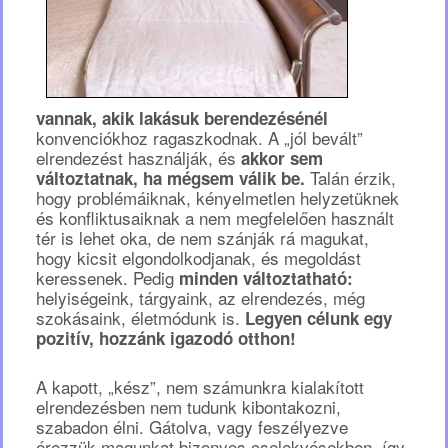
vannak, akik lakásuk berendezésénél
konvenciókhoz ragaszkodnak. A „jól bevált”
elrendezést használják, és
akkor sem
Talán érzik,
változtatnak, ha mégsem válik be.
hogy problémáiknak, kényelmetlen helyzetüknek
és konfliktusaiknak a nem megfelelően használt
tér is lehet oka, de nem szánják rá magukat,
hogy kicsit elgondolkodjanak, és megoldást
keressenek. Pedig
minden változtatható:
helyiségeink, tárgyaink, az elrendezés, még
szokásaink, életmódunk is.
Legyen célunk egy
pozitív, hozzánk igazodó otthon!
A kapott, „kész”, nem számunkra kialakított
elrendezésben nem tudunk kibontakozni,
szabadon élni. Gátolva, vagy feszélyezve
érezzük magunkat bizonyos cselekvésekben, így