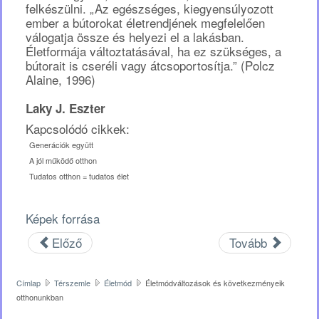
felkészülni. „Az egészséges, kiegyensúlyozott
ember a bútorokat életrendjének megfelelően
válogatja össze és helyezi el a lakásban.
Életformája változtatásával, ha ez szükséges, a
bútorait is cseréli vagy átcsoportosítja.” (Polcz
Alaine, 1996)
Laky J. Eszter
Kapcsolódó cikkek:
Generációk együtt
A jól működő otthon
Tudatos otthon = tudatos élet
Képek forrása
Előző
Tovább
Címlap
Térszemle
Életmód
Életmódváltozások és következményeik
otthonunkban