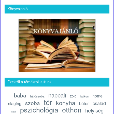
Könyvajánló
Ezekről a témákról is írunk
nappali
baba
home
zöld
hálószoba
balkon
tér
konyha
szoba
család
bútor
staging
pszichológia
otthon
helyiség
család