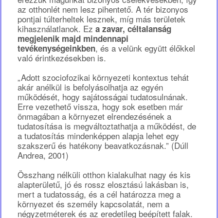
az otthonlét nem lesz pihentető. A tér bizonyos
pontjai túlterheltek lesznek, míg más területek
kihasználatlanok. Ez
a zavar, céltalanság
megjelenik majd mindennapi
, és a velünk együtt élőkkel
tevékenységeinkben
való érintkezésekben is.
„Adott szociofozikai környezeti kontextus tehát
akár anélkül is befolyásolhatja az egyén
működését, hogy sajátosságai tudatosulnának.
Erre vezethető vissza, hogy sok esetben már
önmagában a környezet elrendezésének a
tudatosítása is megváltoztathatja a működést, de
a tudatosítás mindenképpen alapja lehet egy
szakszerű és hatékony beavatkozásnak.” (Dúll
Andrea, 2001)
Összhang nélküli otthon kialakulhat nagy és kis
alapterületű, jó és rossz elosztású lakásban is,
mert a tudatosság, és a cél határozza meg a
környezet és személy kapcsolatát, nem a
négyzetméterek és az eredetileg beépített falak.