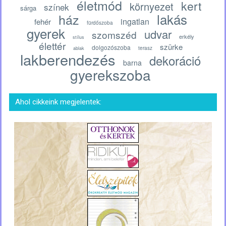
életmód
kert
környezet
színek
sárga
lakás
ház
ingatlan
fehér
fürdőszoba
gyerek
udvar
szomszéd
erkély
stílus
élettér
szürke
dolgozószoba
terasz
ablak
lakberendezés
dekoráció
barna
gyerekszoba
Ahol cikkeink megjelentek: