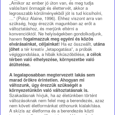
„Amikor az ember jó úton van, és meg tudja
valósítani önmagát és élettervét, akkor a
legrosszabb körülményekből jót is tud kicsiholni,
…” (Polcz Alaine, 1996). Ehhez viszont arra van
szükség, hogy érezzük magunkban az erőt a
változtatáshoz, és merjünk eltérni a
konvencióktól. Ne helyiségekben gondolkodjunk,
hanem
fogalmazzuk meg egyéni és közös
Ha ez összeállt,
elvárásainkat, céljainkat!
utána
a tér kreatív „letapogatása”, a próbák
jöhet
végiggondolása, a hibák kiküszöbölése,
a célok
térben való elhelyezése, környezetbe való
átültetése.
A legalaposabban megtervezett lakás sem
marad örökre érintetlen. Ahogyan mi
változunk, úgy érezzük szükségét a
környezetünkön való változtatásnak is.
Szakadásnak hívjuk, ha az életünkben történt
változásoknak nem felel meg a berendezés, azaz
nem követi életformánkat otthonunk kialakítása.
A skízis az életforma és a berendezés közti