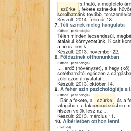
... szín társítható, a megfelelő á
szürke
, fekete színekkel hűvö
sorolhatnánk tovább. terszemle/o
Készült: 2014. február 18.
7.
Téli színek meleg hangulata
(Otthon - pszichológia)
Télen minden lecsendesül, megbé
átalakul környezetünk. Kicsit ko
a hó is leesik, ...
Készült: 2013. november 22.
8.
Földszínek otthonunkban
(Otthon - pszichológia)
... erdő (növényzet), a hegy (kő) 
sötétbarnától egészen a sárgásba
zöld azon árnyalatai ...
Készült: 2013. október 14.
9.
A fehér szín pszichológiája a
(Otthon - pszichológia)
Bár a fekete, a
szürke
és a f
világában, a lakberendezésben mé
hiszen velük lesz az ...
Készült: 2013. március 11.
10.
Albérletben otthon lenni
(Életmód)