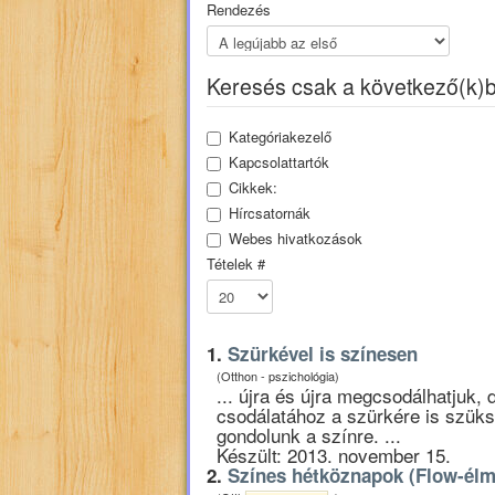
Rendezés
Keresés csak a következő(k)
Kategóriakezelő
Kapcsolattartók
Cikkek:
Hírcsatornák
Webes hivatkozások
Tételek #
1.
Szürkével is színesen
(Otthon - pszichológia)
... újra és újra megcsodálhatjuk, 
csodálatához a szürkére is szük
gondolunk a színre. ...
Készült: 2013. november 15.
2.
Színes hétköznapok (Flow-élm