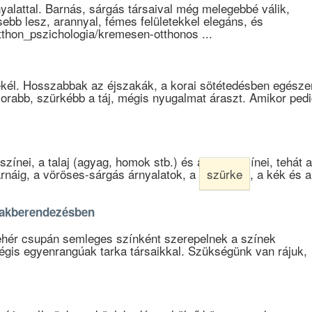
rnyalattal. Barnás, sárgás társaival még melegebbé válik,
sebb lesz, arannyal, fémes felületekkel elegáns, és
tthon_pszichologia/kremesen-otthonos ...
kél. Hosszabbak az éjszakák, a korai sötétedésben egésze
morabb, szürkébb a táj, mégis nyugalmat áraszt. Amikor ped
színei, a talaj (agyag, homok stb.) és a vizek színei, tehát a
rnáig, a vöröses-sárgás árnyalatok, a
szürke
, a kék és a
 lakberendezésben
ehér csupán semleges színként szerepelnek a színek
gis egyenrangúak tarka társaikkal. Szükségünk van rájuk,