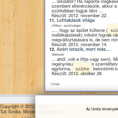
... iskolától? Ha naponta megkese
szembeni ellenérzésünk, akkor a 
szürkébben fogjuk látni ...
Készült: 2012. november 22.
11.
Loftlakások világa
(Otthon - pszichológia)
... , hogy az épület külleme (
szü
melléképületek) miként fognak rán
megváltoztatására is, de nem min
Készült: 2012. november 14.
12.
Azért tetszik, mert más…
(Életmód)
... attól, volt-e liftje vagy sem)
regényrészletben van szemléltetv
egyforma,
szürke
betontömb kö
Készült: 2012. október 28.
Címlap
Copyright © 2012 - 2019
Az Uniós törvények
Tuti Szoba. Minden jog fenntartva.