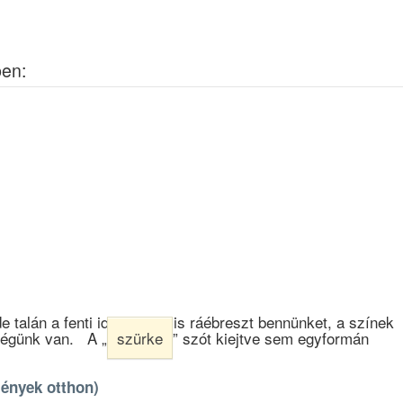
ben:
de talán a fenti idézet arra is ráébreszt bennünket, a színek
ségünk van. A „
szürke
” szót kiejtve sem egyformán
ények otthon)