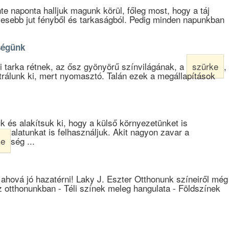
te naponta halljuk magunk körül, főleg most, hogy a táj
esebb jut fényből és tarkaságból. Pedig minden napunkban
ségünk
szi tarka rétnek, az ősz gyönyörű színvilágának, a
szürke
,
átrálunk ki, mert nyomasztó. Talán ezek a megállapítások
k és alakítsuk ki, hogy a külső környezetünket is
sztalatunkat is felhasználjuk. Akit nagyon zavar a
ke
ség ...
 ahová jó hazatérni! Laky J. Eszter Otthonunk színeiről még
 otthonunkban - Téli színek meleg hangulata - Földszínek