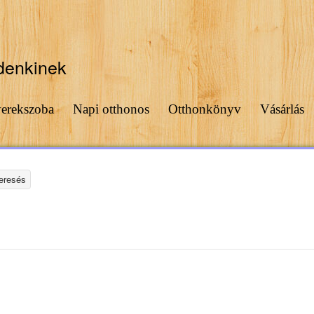
denkinek
erekszoba
Napi otthonos
Otthonkönyv
Vásárlás
eresés