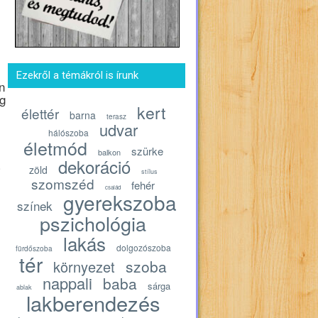
Ezekről a témákról is írunk
n
ig
kert
élettér
barna
terasz
udvar
hálószoba
életmód
szürke
balkon
dekoráció
zöld
stílus
szomszéd
fehér
család
gyerekszoba
színek
pszichológia
lakás
dolgozószoba
fürdőszoba
tér
szoba
környezet
nappali
baba
sárga
ablak
lakberendezés