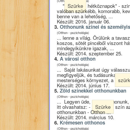
(Otthon - pszichológia)
"
Szürke
hétköznapok" - szin
valóban szürkébb, komorabb, kev
benne van a lehetőség, ...
Készült: 2016. január 06.
3.
Otthonunk színei és személyi
(Otthon - pszichológia)
... lenne a világ. Örülünk a tava
koszos, sötét pincéből viszont h
mindegyikünkre igazak, ...
Készült: 2014. szeptember 25.
4.
A városi otthon
(Otthon - pszichológia)
... Saját lakásunkat úgy válasszu
megfigyeljük, és tudásunkat, tapa
mesterséges környezet, a
szür
Készült: 2014. június 17.
5.
Zöld színekkel otthonunkban
(Otthon - pszichológia)
... Legyen üde, vidám otthonunk,
itt olvashatsz: -
Szürke
szín az
otthonunkban - Otthon ...
Készült: 2014. március 10.
6.
Krémesen otthonos
(Otthon - pszichológia)