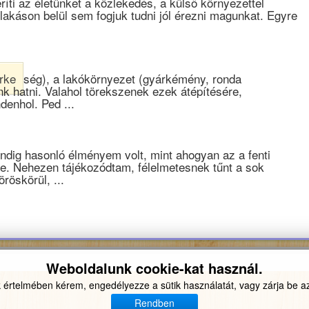
ríti az életünket a közlekedés, a külső környezettel
lakáson belül sem fogjuk tudni jól érezni magunkat. Egyre
rke
ség), a lakókörnyezet (gyárkémény, ronda
k hatni. Valahol törekszenek ezek átépítésére,
denhol. Ped ...
. Mindig hasonló élményem volt, mint ahogyan az a fenti
e. Nehezen tájékozódtam, félelmetesnek tűnt a sok
röskörül, ...
Weboldalunk cookie-kat használ.
 értelmében kérem, engedélyezze a sütik használatát, vagy zárja be az
Rendben