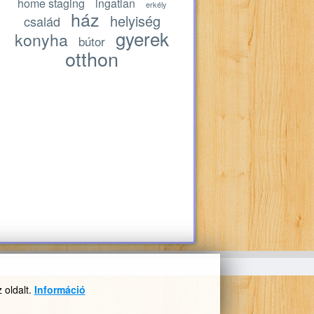
home staging
ingatlan
erkély
ház
helyiség
család
gyerek
konyha
bútor
otthon
 oldalt.
Információ