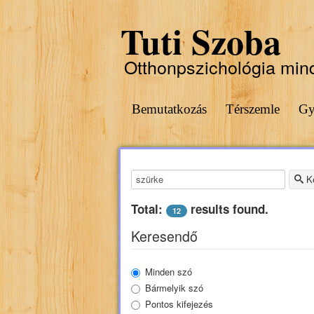
Tuti Szoba
Otthonpszichológia min
Bemutatkozás
Térszemle
Gy
Keresendő kulcsszó:
K
Total:
results found.
12
Keresendő
Minden szó
Bármelyik szó
Pontos kifejezés