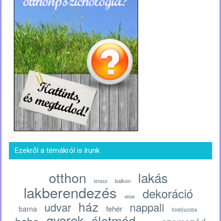
Ezekről a témákról is írunk
otthon
lakás
balkon
terasz
lakberendezés
dekoráció
ablak
ház
udvar
nappali
fehér
barna
fürdőszoba
gyerek
életmód
baba