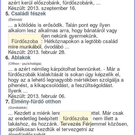
azért kerül előszobánk, fürdőszobánk, ...
Készült: 2013. szeptember 16.
5.
Családi fészek
(Életmód)
... a kötődés is erősödik. Talán pont egy ilyen
alkalom lesz alkalmas arra, hogy bánatáról vagy
öröméről meséljen nekünk gyermekünk.
Fürdőszoba
: Hétköznapokon a legtöbb család
mire munkából, óvodábó ...
Készült: 2013. február 28.
6.
Ablakok
(Otthon - pszichológia)
... a azért némileg kárpótolhat bennünket. - Már a
fürdőszobák kialakítását is sokan úgy képzelik el,
hogy az a lehető legnagyobb mértékben szolgálja a
pihenést, a kikapcsolódást, a feszültségoldást.
Ilyenk ...
Készült: 2013. február 06.
7.
Élmény-fürdő otthon
(Gondolatok)
... Kezdett a miénk lenni, megtelni élettel. Már csak
az eredetileg beépített
fürdőszoba
nem illett a
lakáshoz, és hozzánk. Tervezés Férjemmel közösen,
aprólékosan kezdtük el tervezgetni az
álomfürdőszobát. ...