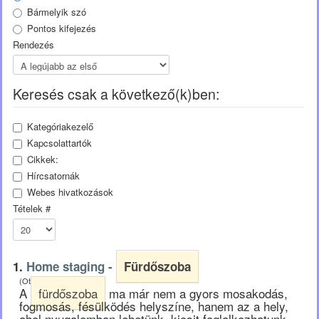
Bármelyik szó
Pontos kifejezés
Rendezés
Keresés csak a következő(k)ben:
Kategóriakezelő
Kapcsolattartók
Cikkek:
Hírcsatornák
Webes hivatkozások
Tételek #
1.
Home staging -
Fürdőszoba
(Otthon - pszichológia)
A
fürdőszoba
ma már nem a gyors mosakodás,
fogmosás, fésülködés helyszíne, hanem az a hely,
ahol nyugalomban lehetünk, kicsit foglalkozhatunk