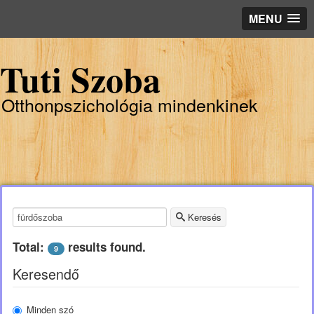
MENU
Tuti Szoba
Otthonpszichológia mindenkinek
Keresendő kulcsszó:
Keresés
Total:
results found.
9
Keresendő
Minden szó