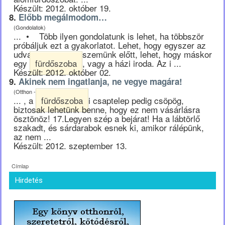
Készült: 2012. október 19.
8.
Előbb megálmodom…
(Gondolatok)
... • Több ilyen gondolatunk is lehet, ha többször
próbáljuk ezt a gyakorlatot. Lehet, hogy egyszer az
udvar jelenik meg szemünk előtt, lehet, hogy máskor
egy
fürdőszoba
, vagy a házi iroda. Az i ...
Készült: 2012. október 02.
9.
Akinek nem ingatlanja, ne vegye magára!
(Otthon - pszichológia)
... , a
fürdőszoba
i csaptelep pedig csöpög,
biztosak lehetünk benne, hogy ez nem vásárlásra
ösztönöz! 17.Legyen szép a bejárat! Ha a lábtörlő
szakadt, és sárdarabok esnek ki, amikor rálépünk,
az nem ...
Készült: 2012. szeptember 13.
Címlap
Hirdetés