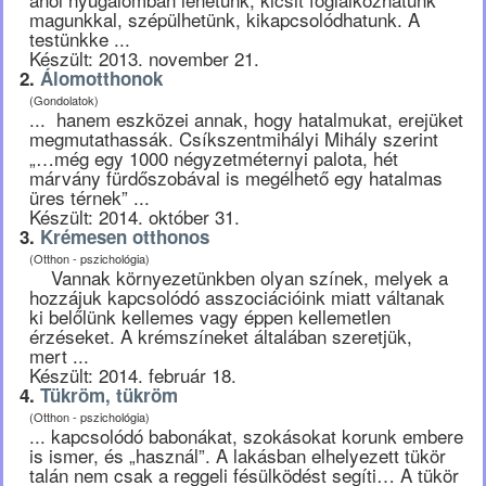
magunkkal, szépülhetünk, kikapcsolódhatunk. A
testünkke ...
Készült: 2013. november 21.
2.
Álomotthonok
(Gondolatok)
... hanem eszközei annak, hogy hatalmukat, erejüket
megmutathassák. Csíkszentmihályi Mihály szerint
„…még egy 1000 négyzetméternyi palota, hét
márvány fürdőszobával is megélhető egy hatalmas
üres térnek” ...
Készült: 2014. október 31.
3.
Krémesen otthonos
(Otthon - pszichológia)
Vannak környezetünkben olyan színek, melyek a
hozzájuk kapcsolódó asszociációink miatt váltanak
ki belőlünk kellemes vagy éppen kellemetlen
érzéseket. A krémszíneket általában szeretjük,
mert ...
Készült: 2014. február 18.
4.
Tükröm, tükröm
(Otthon - pszichológia)
... kapcsolódó babonákat, szokásokat korunk embere
is ismer, és „használ”. A lakásban elhelyezett tükör
talán nem csak a reggeli fésülködést segíti… A tükör