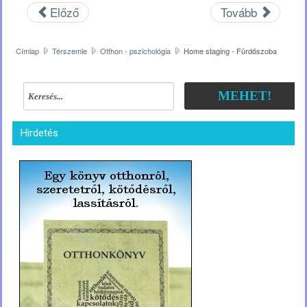
Előző
Tovább
Címlap
Térszemle
Otthon - pszichológia
Home staging - Fürdőszoba
MEHET!
Hirdetés