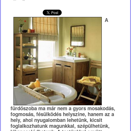
A
fürdőszoba ma már nem a gyors mosakodás,
fogmosás, fésülködés helyszíne, hanem az a
hely, ahol nyugalomban lehetünk, kicsit
foglalkozhatunk magunkkal, szépülhetünk,