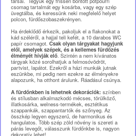
társai. Tegyük egy frissen bontott potpourri
csomag tartalmát egy kosárba, vagy egy szép
üvegtálba, és keressünk neki megfelelő helyet
polcon, fürdőszobaszekrényen.
Ha érdeklődő érkezik, pakoljuk el a flakonokat a
kád széléről, a hajjal teli kefét, a 10 darabos WC
papír csomagot.
Csak olyan tárgyakat hagyjunk
elől, amelyek szépek, és a kellemes fürdőzés
. Szintén a nem kívánatos
élményét hívják elő
tárgyak közé sorolhatjuk a felmosóvödröt,
partvist, lapátot. Ezekről a házi munkák jutnak
eszünkbe, mi pedig nem ezekre az élményekre
alapozunk, ha otthont árulunk. Ráadásul csúnya.
színben
A fürdőnkben is lehetnek dekorációk:
és stílusban alkalmazkodó mécses, törülköző,
illatkosárka, welness-termékek, esztétikus
szappankák, szappantartók és szőnyeg. Az
összkép legyen egyszerű, de harmonikus és
hangulatos. Több szép zöld növény is szereti a
párás levegőt, válasszunk fürdőnkbe is, nagyon
dekoratív lehet!