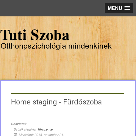
MENU
Tuti Szoba
Otthonpszichológia mindenkinek
Home staging - Fürdőszoba
Részletek
Szülőkategória:
Térszemle
Megjelent: 2013. november 21.