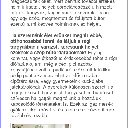
megbecsülték őket, mert bennük további értékes
holmik kaptak helyet: porceláncsészék, hímzett
terítők, könyvek, képeslapok, ékszerek. Talán
egy-egy szép, megmentett és felújított bútor
ezentúl a mi kedves holminknak ad helyet.
Ha szeretnénk életterünket meghittebbé,
otthonosabbá tenni, és látjuk a régi
tárgyakban a varázst, keressünk helyet
Egy új
ezeknek a szép bútordaraboknak!
konyhát, vagy étkezőt is érdekesebbé tehet a régi
diófatálaló, ami még a dédi pici szoba-
konyhájában volt, a padlásról előkerült faládika
pedig pont alkalmas lehet az előszobába
cipőtárolásra, vagy gyermekeink kuckójába
játéktárolónak. A gyerekek különösen szeretik a
régi játékokat, használati tárgyakat és bútorokat,
szívesen hallgatják meg tőlünk a hozzájuk
kapcsolódó történeteket is. Ezek az igaz mesék
gyökereinket erősítik, és szeretetet közvetítenek
tovább és tovább…