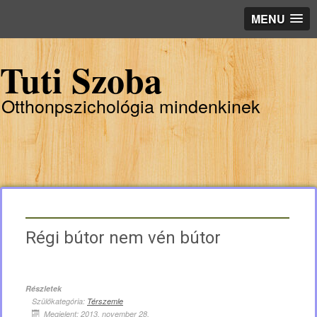
MENU
Tuti Szoba
Otthonpszichológia mindenkinek
Régi bútor nem vén bútor
Részletek
Szülőkategória:
Térszemle
Megjelent: 2013. november 28.