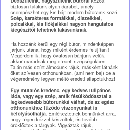
között
Dédszüleink, nagyszüleink bútorai
biztosan találunk olyan darabot, amely
csempészhet egy kis bájt modern bútoraink közé.
Szép, karakteres formáikkal, díszeikkel,
polcaikkal, kis fiókjaikkal nagyon hangulatos
kiegészítői lehetnek lakásunknak.
Ha hozzánk kerül egy régi bútor, mindenképpen
járjunk utána, hogy miként érdemes felújítani!
Megérdemlik, hogy óvatosan bánjunk velük,
akkor maradnak meg eredeti szépségükben.
Talán más színt álmodunk rájuk, másként látnánk
őket szívesen otthonunkban, (ami nem baj) de a
végeredmény legyen méltó eredeti állapotukhoz!
Egy mutatós kredenc, egy kedves tulipános
láda, vagy egy szép, antik fésülködőasztal a
legkedvesebb bútorunkká válhat, de az egész
otthonunkhoz fűződő viszonyunkat is
Emlékeztetnek bennünket arra,
befolyásolhatja.
hogy régen kézzel készültek, és tovább
öröklődtek a tárgyak. Vigyáztak rájuk,