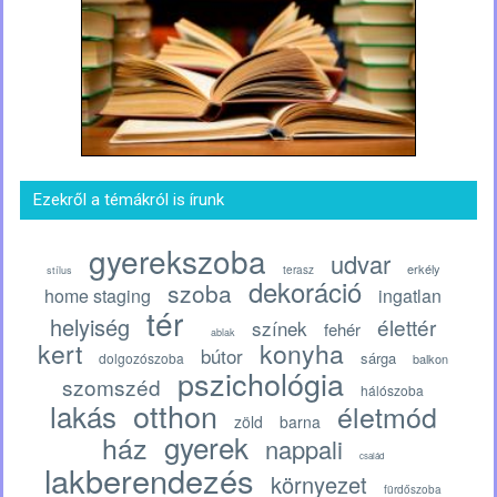
Ezekről a témákról is írunk
gyerekszoba
udvar
erkély
terasz
stílus
dekoráció
szoba
home staging
ingatlan
tér
helyiség
élettér
színek
fehér
ablak
kert
konyha
bútor
sárga
dolgozószoba
balkon
pszichológia
szomszéd
hálószoba
otthon
lakás
életmód
zöld
barna
gyerek
ház
nappali
család
lakberendezés
környezet
fürdőszoba