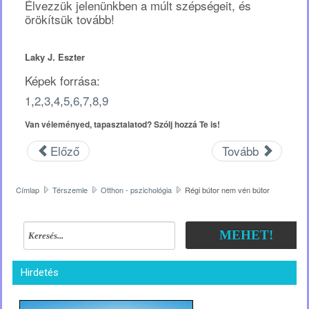
Élvezzük jelenünkben a múlt szépségeit, és
örökítsük tovább!
Laky J. Eszter
Képek forrása:
1
,
2
,
3
,
4
,
5
,
6
,
7
,
8
,
9
Van véleményed, tapasztalatod? Szólj hozzá Te is!
Előző
Tovább
Címlap
Térszemle
Otthon - pszichológia
Régi bútor nem vén bútor
MEHET!
Hirdetés