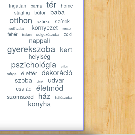
tér
ingatlan
home
barna
baba
bútor
staging
otthon
színek
szürke
környezet
fürdőszoba
terasz
fehér
zöld
dolgozószoba
balkon
nappali
gyerekszoba
kert
helyiség
pszichológia
stílus
dekoráció
élettér
sárga
udvar
szoba
ablak
életmód
család
ház
szomszéd
hálószoba
konyha