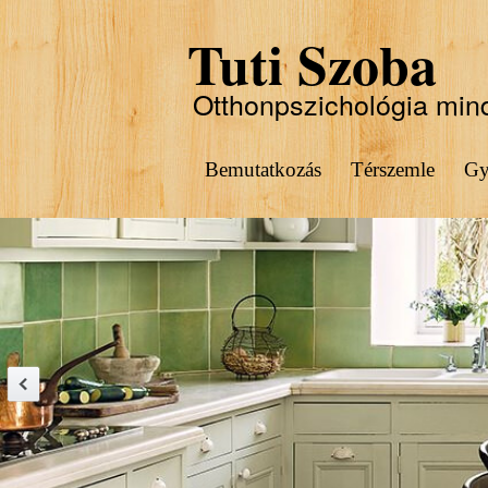
Tuti Szoba
Otthonpszichológia min
Bemutatkozás
Térszemle
Gy