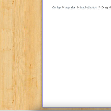
Címlap
napifriss
Napi otthonos
Öreg ví