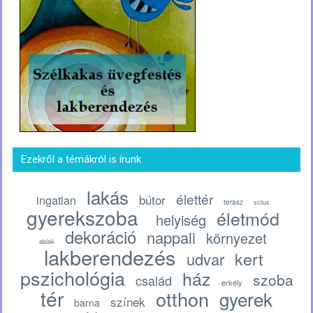
Ezekről a témákról is írunk
lakás
élettér
bútor
ingatlan
terasz
stílus
gyerekszoba
életmód
helyiség
dekoráció
nappali
környezet
ablak
lakberendezés
kert
udvar
pszichológia
ház
szoba
család
erkély
tér
otthon
gyerek
színek
barna