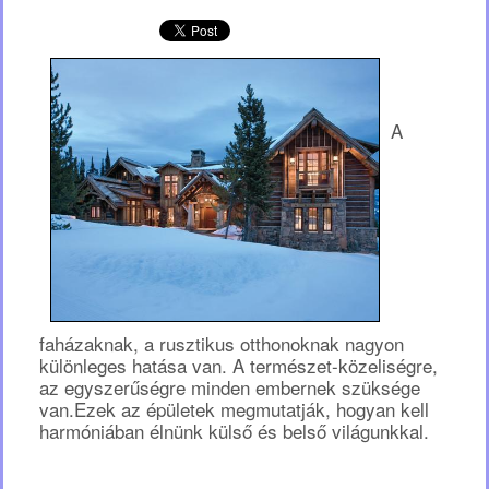
rend
termész
görcsm
egyensú
A
(Polcz
Alaine)
faházaknak, a rusztikus otthonoknak nagyon
különleges hatása van. A természet-közeliségre,
az egyszerűségre minden embernek szüksége
van.Ezek az épületek megmutatják, hogyan kell
harmóniában élnünk külső és belső világunkkal.