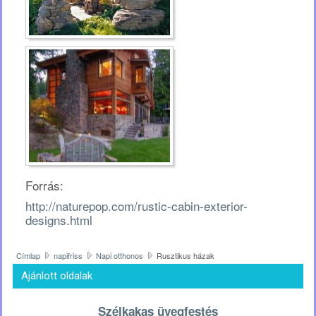
Forrás:
http://naturepop.com/rustic-cabin-exterior-
designs.html
Címlap
napifriss
Napi otthonos
Rusztikus házak
Ajánlott oldalak
Szélkakas üvegfestés