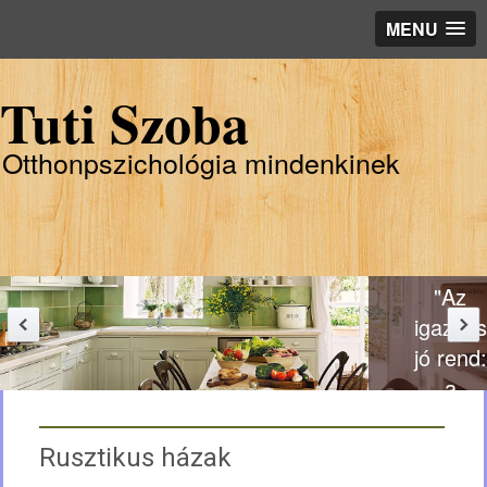
MENU
Tuti Szoba
Otthonpszichológia mindenkinek
"Az
igazi és
jó rend:
a
formai
és
Rusztikus házak
lényegi