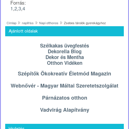
Forrás:
1
,
2
,
3
,
4
Címlap
napifriss
Napi otthonos
Zsebes tárolók gyerekágyhoz
Ajánlott oldalak
Szélkakas üvegfestés
Dekorella Blog
Dekor és Mentha
Otthon Vidéken
Szépítők Ökokreatív Életmód Magazin
Webnővér - Magyar Máltai Szeretetszolgálat
Párnázatos otthon
Vadvirág Alapítvány
Hirdetés