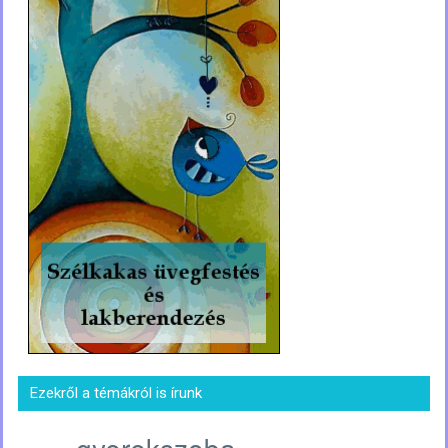
Ezekről a témákról is írunk
gyerekszoba