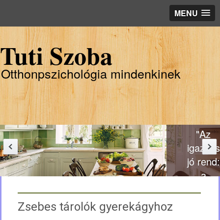
MENU
Tuti Szoba
Otthonpszichológia mindenkinek
"Az
igazi és
jó rend:
a
formai
és
Zsebes tárolók gyerekágyhoz
lényegi