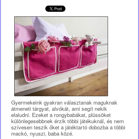
rend
termész
görcsm
egyensú
(Polcz
Alaine)
Gyermekeink gyakran választanak maguknak
átmeneti tárgyat, alvókát, ami segít nekik
elaludni. Ezeket a rongybabákat, plüssöket
különlegesebbnek érzik többi játékuknál, és nem
szívesen teszik őket a játéktartó dobozba a többi
mackó, nyuszi, baba közé.