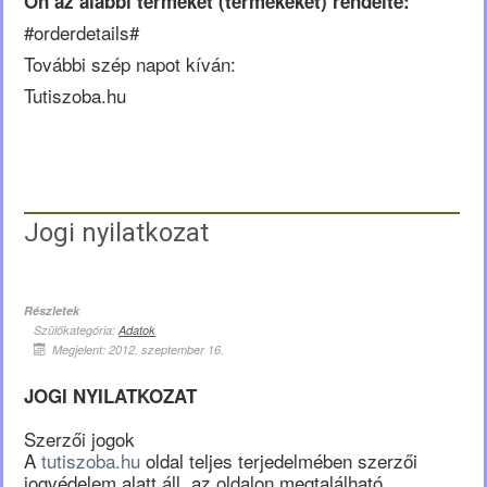
Ön az alábbi terméket (termékeket) rendelte:
#orderdetails#
További szép napot kíván:
Tutiszoba.hu
Jogi nyilatkozat
Részletek
Szülőkategória:
Adatok
Megjelent: 2012. szeptember 16.
JOGI NYILATKOZAT
Szerzői jogok
A
tutiszoba.hu
oldal teljes terjedelmében szerzői
jogvédelem alatt áll, az oldalon megtalálható