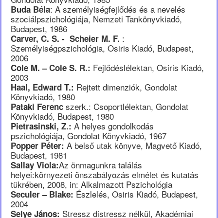
: A személyiségfejlődés és a nevelés
Buda Béla
szociálpszichológiája, Nemzeti Tankönyvkiadó,
Budapest, 1986
:
Carver, C. S. - Scheier M. F.
Személyiségpszichológia, Osiris Kiadó, Budapest,
2006
Fejlődéslélektan, Osiris Kiadó,
Cole M. – Cole S. R.:
2003
Rejtett dimenziók, Gondolat
Haal, Edward T.:
Könyvkiadó, 1980
szerk.: Csoportlélektan, Gondolat
Pataki Ferenc
Könyvkiadó, Budapest, 1980
A helyes gondolkodás
Pietrasinski, Z.:
pszichológiája, Gondolat Könyvkiadó, 1967
A belső utak könyve, Magvető Kiadó,
Popper Péter:
Budapest, 1981
Az önmagunkra találás
Sallay Viola:
helyei:környezeti önszabályozás elmélet és kutatás
tükrében, 2008, in: Alkalmazott Pszichológia
Észlelés, Osiris Kiadó, Budapest,
Seculer – Blake:
2004
Stressz distressz nélkül, Akadémiai
Selye János: