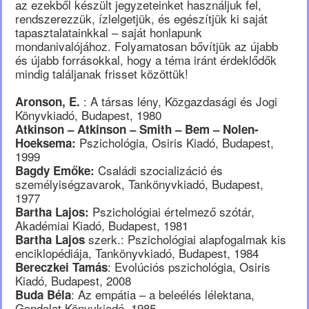
az ezekből készült jegyzeteinket használjuk fel,
rendszerezzük, ízlelgetjük, és egészítjük ki saját
tapasztalatainkkal – saját honlapunk
mondanivalójához. Folyamatosan bővítjük az újabb
és újabb forrásokkal, hogy a téma iránt érdeklődők
mindig találjanak frisset közöttük!
: A társas lény, Közgazdasági és Jogi
Aronson, E.
Könyvkiadó, Budapest, 1980
Atkinson – Atkinson – Smith – Bem – Nolen-
Pszichológia, Osiris Kiadó, Budapest,
Hoeksema:
1999
Családi szocializáció és
Bagdy Emőke:
személyiségzavarok, Tankönyvkiadó, Budapest,
1977
Pszichológiai értelmező szótár,
Bartha Lajos:
Akadémiai Kiadó, Budapest, 1981
szerk.: Pszichológiai alapfogalmak kis
Bartha Lajos
enciklopédiája, Tankönyvkiadó, Budapest, 1984
: Evolúciós pszichológia, Osiris
Bereczkei Tamás
Kiadó, Budapest, 2008
: Az empátia – a beleélés lélektana,
Buda Béla
Gondolat Könyvkiadó, 1985