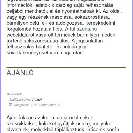
információk, adatok kizárólag saját felhasználás
céljából menthetők el és nyomtathatóak ki. Az oldal,
vagy egy részének másolása, sokszorosítása,
bármilyen célú fel- és átdolgozása, kereskedelmi
forgalomba hozatala tilos. A
tutiszoba.hu
weboldaláról vásárolt termékek bármilyen módon
történő sokszorosítása tilos. A jogosulatlan
felhasználás büntető- és polgári jogi
következményeket von maga után.
AJÁNLÓ
Részletek
Szülőkategória:
Adatok
Megjelent: 2012. szeptember 15.
Ajánlónkban azokat a szakirodalmakat,
szakcikkeket, linkeket gyűjtjük össze, melyeket
olvastunk, melyekből táplálkoztunk. Írásaink során