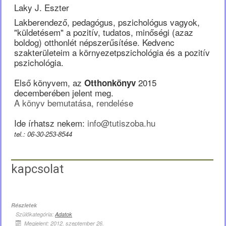
Laky J. Eszter
Lakberendező, pedagógus, pszichológus vagyok,
"küldetésem" a pozitív, tudatos, minőségi (azaz
boldog) otthonlét népszerűsítése. Kedvenc
szakterületeim a környezetpszichológia és a pozitív
pszichológia.
Első könyvem, az
2015
Otthonkönyv
decemberében jelent meg.
A könyv bemutatása, rendelése
Ide írhatsz nekem:
info@tutiszoba.hu
tel.: 06-30-253-8544
kapcsolat
Részletek
Szülőkategória:
Adatok
Megjelent: 2012. szeptember 26.