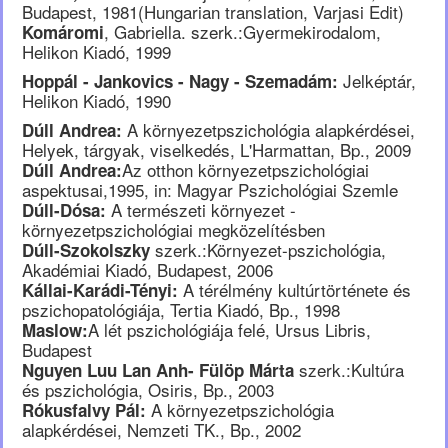
Budapest, 1981(Hungarian translation, Varjasi Edit)
, Gabriella. szerk.:Gyermekirodalom,
Komáromi
Helikon Kiadó, 1999
Jelképtár,
Hoppál - Jankovics - Nagy - Szemadám:
Helikon Kiadó, 1990
A környezetpszichológia alapkérdései,
Dúll Andrea:
Helyek, tárgyak, viselkedés, L'Harmattan, Bp., 2009
Az otthon környezetpszichológiai
Dúll Andrea:
aspektusai,1995, in: Magyar Pszichológiai Szemle
A természeti környezet -
Dúll-Dósa:
környezetpszichológiai megközelítésben
szerk.:Környezet-pszichológia,
Dúll-Szokolszky
Akadémiai Kiadó, Budapest, 2006
A térélmény kultúrtörténete és
Kállai-Karádi-Tényi:
pszichopatológiája, Tertia Kiadó, Bp., 1998
A lét pszichológiája felé, Ursus Libris,
Maslow:
Budapest
szerk.:Kultúra
Nguyen Luu Lan Anh- Fülöp Márta
és pszichológia, Osiris, Bp., 2003
A környezetpszichológia
Rókusfalvy Pál:
alapkérdései, Nemzeti TK., Bp., 2002