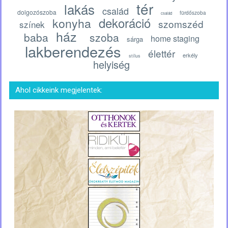
tér
lakás
család
dolgozószoba
fürdőszoba
család
dekoráció
konyha
szomszéd
színek
ház
baba
szoba
home staging
sárga
lakberendezés
élettér
erkély
stílus
helyiség
Ahol cikkeink megjelentek: