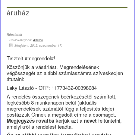
áruház
Részletek
Szülőkategória:
Adatok
Megjelent: 2012. szeptember 17.
Tisztelt #megrendel#!
Köszönjük a vásárlást. Megrendelésének
végösszegét az alábbi számlaszámra szíveskedjen
átutalni:
Laky László - OTP: 11773432-00398684
A rendelés összegének beérkezésétől számított,
legkésőbb 8 munkanapon belül (aktuális
megrendelések számától függ a teljesítés ideje)
postázzuk Önnek a megadott címre a csomagot.
kérjük azt a
feltüntetni,
Megjegyzés rovatba
nevet
amelyikről a rendelést leadta.