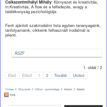
: Környezet és kreativitás,
Csíkszentmihályi Mihály
in:Kreativitás, A flow és a felfedezés, avagy a
találékonyság pszichológiája
Fenti ajánlott szakirodalmi lista egyben tananyagaink,
tanfolyamaink, cikkeink felhasznált irodalmát is
jelenti.
ÁSZF
1. oldal / 2
Első
Előző
1
2
Tovább
Utolsó
Címlap
Térszemle
Otthon - pszichológia
Adatok
Adatok
rss