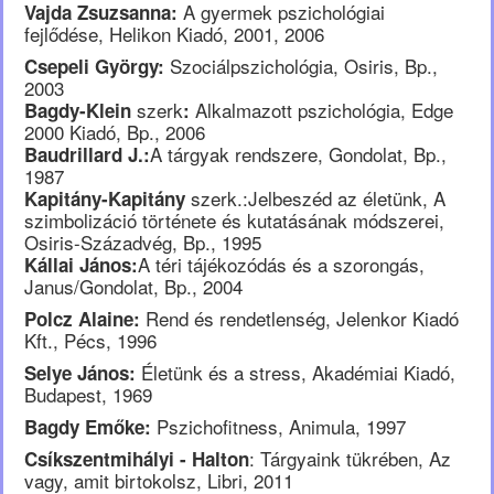
A gyermek pszichológiai
Vajda Zsuzsanna:
fejlődése, Helikon Kiadó, 2001, 2006
Szociálpszichológia, Osiris, Bp.,
Csepeli György:
2003
szerk
Alkalmazott pszichológia, Edge
Bagdy-Klein
:
2000 Kiadó, Bp., 2006
A tárgyak rendszere, Gondolat, Bp.,
Baudrillard J.:
1987
szerk.:Jelbeszéd az életünk, A
Kapitány-Kapitány
szimbolizáció története és kutatásának módszerei,
Osiris-Századvég, Bp., 1995
A téri tájékozódás és a szorongás,
Kállai János:
Janus/Gondolat, Bp., 2004
Rend és rendetlenség, Jelenkor Kiadó
Polcz Alaine:
Kft., Pécs, 1996
Életünk és a stress, Akadémiai Kiadó,
Selye János:
Budapest, 1969
Pszichofitness, Animula, 1997
Bagdy Emőke:
: Tárgyaink tükrében, Az
Csíkszentmihályi - Halton
vagy, amit birtokolsz, Libri, 2011