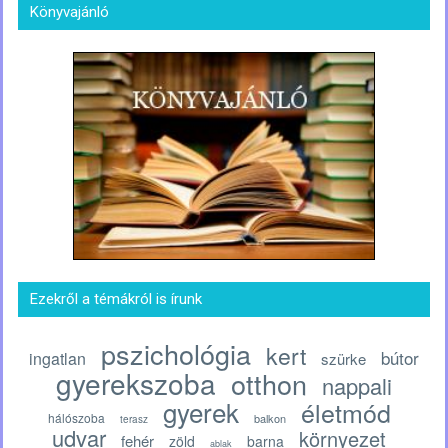
Könyvajánló
Ezekről a témákról is írunk
pszichológia
kert
bútor
ingatlan
szürke
gyerekszoba
otthon
nappali
gyerek
életmód
hálószoba
balkon
terasz
udvar
környezet
fehér
zöld
barna
ablak