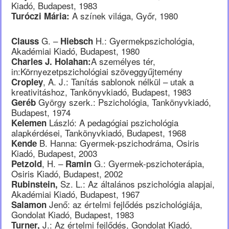
Kiadó, Budapest, 1983
A színek világa, Győr, 1980
Turóczi Mária:
G. –
H.: Gyermekpszichológia,
Clauss
Hiebsch
Akadémiai Kiadó, Budapest, 1980
A személyes tér,
Charles J. Holahan:
in:Környezetpszichológiai szöveggyűjtemény
, A. J.: Tanítás sablonok nélkül – utak a
Cropley
kreativitáshoz, Tankönyvkiadó, Budapest, 1983
György szerk.: Pszichológia, Tankönyvkiadó,
Geréb
Budapest, 1974
László: A pedagógiai pszichológia
Kelemen
alapkérdései, Tankönyvkiadó, Budapest, 1968
B. Hanna: Gyermek-pszichodráma, Osiris
Kende
Kiadó, Budapest, 2003
, H. –
G.: Gyermek-pszichoterápia,
Petzold
Ramin
Osiris Kiadó, Budapest, 2002
Sz. L.: Az általános pszichológia alapjai,
Rubinstein,
Akadémiai Kiadó, Budapest, 1967
Jenő: az értelmi fejlődés pszichológiája,
Salamon
Gondolat Kiadó, Budapest, 1983
J.: Az értelmi fejlődés, Gondolat Kiadó,
Turner,