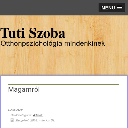
MENU
Tuti Szoba
Otthonpszichológia mindenkinek
Magamról
Részletek
Szülőkategória:
Adatok
Megjelent: 2014. március 09.