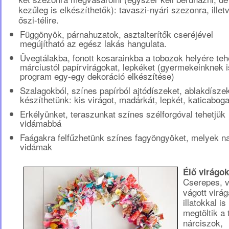
kezűleg is elkészíthetők): tavaszi-nyári szezonra, illet
őszi-télire.
Függönyök, párnahuzatok, asztalterítők cseréjével
megújítható az egész lakás hangulata.
Üvegtálakba, fonott kosarainkba a tobozok helyére te
márciustól papírvirágokat, lepkéket (gyermekeinknek i
program egy-egy dekoráció elkészítése)
Szalagokból, színes papírból ajtódíszeket, ablakdísze
készíthetünk: kis virágot, madárkát, lepkét, katicaboga
Erkélyünket, teraszunkat színes szélforgóval tehetjük
vidámabbá
Faágakra felfűzhetünk színes fagyöngyöket, melyek n
vidámak
Élő virágok
Cserepes, 
vágott virág
illatokkal is
megtöltik a 
nárciszok,