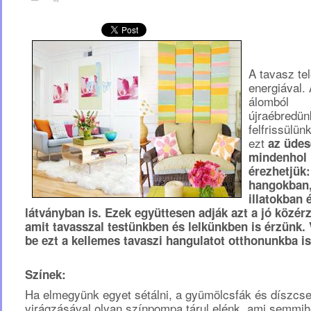
A tavasz te
energiával. 
álomból
újraébredün
felfrissülün
ezt
az üdes
mindenhol
érezhetjük:
hangokban
illatokban 
látványban is. Ezek együttesen adják azt a jó közérz
amit tavasszal testünkben és lelkünkben is érzünk.
be ezt a kellemes tavaszi hangulatot otthonunkba is
Színek:
Ha elmegyünk egyet sétálni, a gyümölcsfák és díszcse
virágzásával olyan színpompa tárul elénk, ami semmi