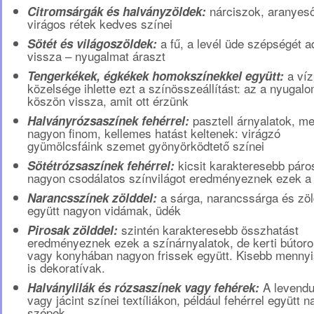
nárciszok, aranyes
Citromsárgák és halványzöldek:
virágos rétek kedves színei
a fű, a levél üde szépségét a
Sötét és világoszöldek:
vissza – nyugalmat áraszt
a víz
Tengerkékek, égkékek homokszínekkel együtt:
közelsége ihlette ezt a színösszeállítást: az a nyugal
köszön vissza, amit ott érzünk
pasztell árnyalatok, m
Halványrózsaszínek fehérrel:
nagyon finom, kellemes hatást keltenek: virágzó
gyümölcsfáink szemet gyönyörködtető színei
kicsit karakteresebb páro
Sötétrózsaszínek fehérrel:
nagyon csodálatos színvilágot eredményeznek ezek a
a sárga, narancssárga és zöl
Narancsszínek zölddel:
együtt nagyon vidámak, üdék
szintén karakteresebb összhatást
Pirosak zölddel:
eredményeznek ezek a színárnyalatok, de kerti bútoro
vagy konyhában nagyon frissek együtt. Kisebb menny
is dekoratívak.
A levendu
Halványlilák és rózsaszínek vagy fehérek:
vagy jácint színei textíliákon, például fehérrel együtt 
szépek.