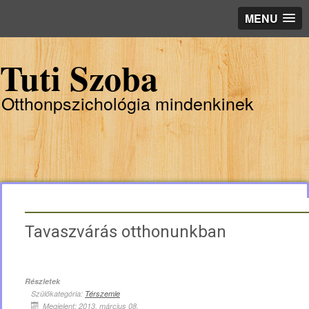
MENU
Tuti Szoba
Otthonpszichológia mindenkinek
Tavaszvárás otthonunkban
Részletek
Szülőkategória:
Térszemle
Megjelent: 2013. március 08.