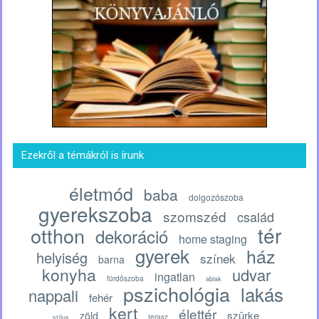
Ezekről a témákról is írunk
életmód
baba
dolgozószoba
gyerekszoba
szomszéd
család
tér
otthon
dekoráció
home staging
gyerek
ház
helyiség
színek
barna
konyha
udvar
ingatlan
fürdőszoba
ablak
pszichológia
lakás
nappali
fehér
kert
élettér
szürke
zöld
terasz
stílus