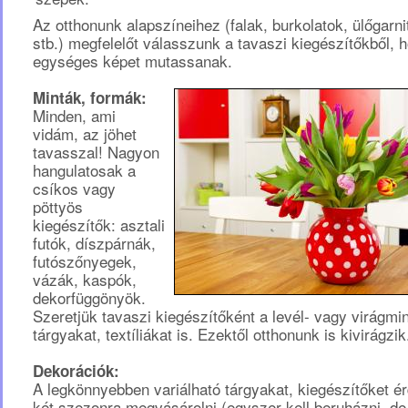
Az otthonunk alapszíneihez (falak, burkolatok, ülőgarni
stb.) megfelelőt válasszunk a tavaszi kiegészítőkből, 
egységes képet mutassanak.
Minták, formák:
Minden, ami
vidám, az jöhet
tavasszal! Nagyon
hangulatosak a
csíkos vagy
pöttyös
kiegészítők: asztali
futók, díszpárnák,
futószőnyegek,
vázák, kaspók,
dekorfüggönyök.
Szeretjük tavaszi kiegészítőként a levél- vagy virágmi
tárgyakat, textíliákat is. Ezektől otthonunk is kivirágzik
Dekorációk:
A legkönnyebben variálható tárgyakat, kiegészítőket 
két szezonra megvásárolni (egyszer kell beruházni, de