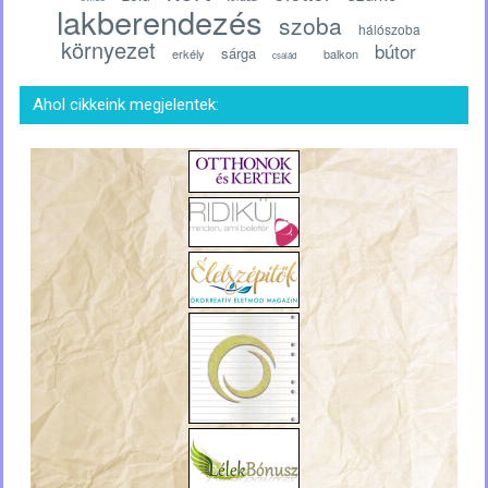
lakberendezés
szoba
hálószoba
környezet
bútor
sárga
erkély
balkon
család
Ahol cikkeink megjelentek: