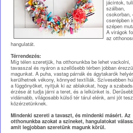
jácintok, tu
szálban,
csokorban, 
cserépben i
szépen mut
A virágok f
az otthonos
hangulatát.
Térrendezés:
Míg télen szeretjük, ha otthonunkba be lehet vackolni,
tavasszal és nyáron a szellősebb térben jobban érezz
magunkat. A puha, vastag párnák és ágytakarók helyé
kerülhetnek vékony, könnyed textíliák. Szívesebben hú
a függönyöket, nyitjuk ki az ablakokat, hogy a szabad
érzése át tudja járni a teret, és a lelkünket is. Derűseb
vidámabb, világosabb külső tér tárul elénk, ami jót tesz
közérzetünknek.
Mindenki szereti a tavaszt, és mindenki másért. Az
otthonunkba azokat a színeket, hangulatokat válass
amit legjobban szeretünk magunk körül.