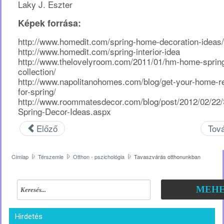
Laky J. Eszter
Képek forrása:
http://www.homedit.com/spring-home-decoration-ideas/
http://www.homedit.com/spring-interior-idea
http://www.thelovelyroom.com/2011/01/hm-home-sprin
collection/
http://www.napolitanohomes.com/blog/get-your-home-r
for-spring/
http://www.roommatesdecor.com/blog/post/2012/02/22/
Spring-Decor-Ideas.aspx
Előző
Tov
Címlap
Térszemle
Otthon - pszichológia
Tavaszvárás otthonunkban
MEHE
Hirdetés