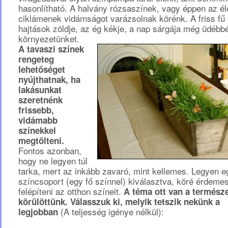
hasonlítható. A halvány rózsaszínek, vagy éppen az é
ciklámenek vidámságot varázsolnak körénk. A friss fű
hajtások zöldje, az ég kékje, a nap sárgája még üdébbé
környezetünket.
A tavaszi színek
rengeteg
lehetőséget
nyújthatnak, ha
lakásunkat
szeretnénk
frissebb,
vidámabb
színekkel
megtölteni.
Fontos azonban,
hogy ne legyen túl
tarka, mert az inkább zavaró, mint kellemes. Legyen e
színcsoport (egy fő színnel) kiválasztva, köré érdeme
felépíteni az otthon színeit.
A téma ott van a termész
körülöttünk. Válasszuk ki, melyik tetszik nekünk a
(A teljesség igénye nélkül):
legjobban