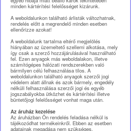
egyéb hibája miatt beálló károk tekintetében
minden kártérítési felelősséget kizárunk.
A weboldalunkon található árlisták változhatnak,
rendelés előtt a megrendelő minden esetben
ellenőrizze azokat!
A weboldalunk tartalma eltérő megjelölés
hiányában az üzemeltető szellemi alkotása, mely
így csak a szerző hozzájárulásával használható
fel. Ezen anyagok más weboldalakon, illetve
számítógépes hálózati rendszerekben való
bármilyen célú felhasználása tilos. A
weboldalunkon található anyagok szerzői jogi
védelem alatt állnak és azok bármely, engedély
nélküli felhasználása szerzői jogi és egyéb
jogszabályokba ütközhet és kártérítési illetve
büntetőjogi felelősséget vonhat maga után.
Az áruház kezelése
Az áruházban Ön rendelés feladása nélkül is
tájékozódhat termékeinkről. Ebben az esetben
adatainak megadása nem szükséges.