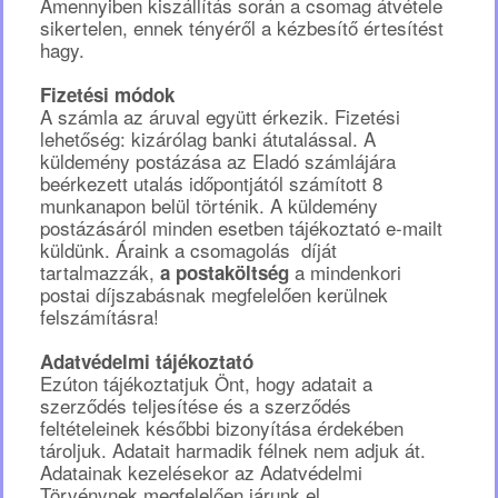
Amennyiben kiszállítás során a csomag átvétele
sikertelen, ennek tényéről a kézbesítő értesítést
hagy.
Fizetési módok
A számla az áruval együtt érkezik. Fizetési
lehetőség: kizárólag banki átutalással. A
küldemény postázása az Eladó számlájára
beérkezett utalás időpontjától számított 8
munkanapon belül történik. A küldemény
postázásáról minden esetben tájékoztató e-mailt
küldünk. Áraink a csomagolás díját
tartalmazzák,
a mindenkori
a postaköltség
postai díjszabásnak megfelelően kerülnek
felszámításra!
Adatvédelmi tájékoztató
Ezúton tájékoztatjuk Önt, hogy adatait a
szerződés teljesítése és a szerződés
feltételeinek későbbi bizonyítása érdekében
tároljuk. Adatait harmadik félnek nem adjuk át.
Adatainak kezelésekor az Adatvédelmi
Törvénynek megfelelően járunk el.