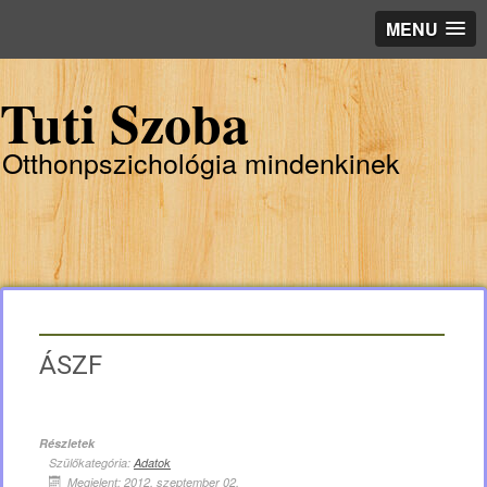
MENU
Tuti Szoba
Otthonpszichológia mindenkinek
ÁSZF
Részletek
Szülőkategória:
Adatok
Megjelent: 2012. szeptember 02.