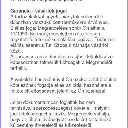
Garancia - vásárlók jogai
A tartozékokkal együtt, hiánytalanul eredeti
dobozban visszaküldött termékekre érvényes.
Elállás joga: Megrendelése során Ön élhet a
17/1999. Kormányrendeletben részletesen
rögzített feltétel nélküli elállási jogával. Többszöri
elállás esetén a Tuti Szoba kizárhatja vásárlói
közül.
Az áru visszaszállításával és újbóli kiküldésével
kapcsolatban felmerült költségek a Megrendelőt
terhelik.
A weboldal használatával Ön ezeket a feltételeket
kötelezőnek fogadja el és az oldal használata a
feltételek elfogadását jelenti az Ön számára!
Jelen dokumentumban foglaltak be nem
tartásával szerződésszegést követ el, melyért
jogi felelősséggel tartozik. Megrendelő vállalja,
hogy az általa jóváhagyott rendelést tartalmazó
küldemény átvételéről és kifizetéséről