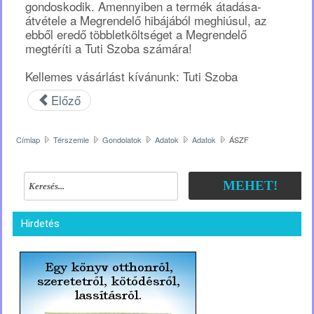
gondoskodik. Amennyiben a termék átadása-
átvétele a Megrendelő hibájából meghiúsul, az
ebből eredő többletköltséget a Megrendelő
megtéríti a Tuti Szoba számára!
Kellemes vásárlást kívánunk: Tuti Szoba
Előző
Címlap
Térszemle
Gondolatok
Adatok
Adatok
ÁSZF
MEHET!
Hirdetés