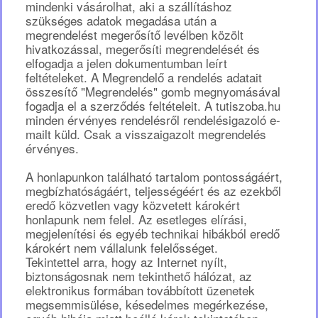
mindenki vásárolhat, aki a szállításhoz
szükséges adatok megadása után a
megrendelést megerősítő levélben közölt
hivatkozással, megerősíti megrendelését és
elfogadja a jelen dokumentumban leírt
feltételeket. A Megrendelő a rendelés adatait
összesítő "Megrendelés" gomb megnyomásával
fogadja el a szerződés feltételeit. A tutiszoba.hu
minden érvényes rendelésről rendelésigazoló e-
mailt küld. Csak a visszaigazolt megrendelés
érvényes.
A honlapunkon található tartalom pontosságáért,
megbízhatóságáért, teljességéért és az ezekből
eredő közvetlen vagy közvetett károkért
honlapunk nem felel. Az esetleges elírási,
megjelenítési és egyéb technikai hibákból eredő
károkért nem vállalunk felelősséget.
Tekintettel arra, hogy az Internet nyílt,
biztonságosnak nem tekinthető hálózat, az
elektronikus formában továbbított üzenetek
megsemmisülése, késedelmes megérkezése,