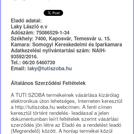
Eladó adatai:
Laky László e.v
Adószám: 75086529-1-34
Székhely: 7400, Kaposvár, Temesvár u. 15.
Kamara: Somogyi Kereskedelmi és Iparkamara
Adatkezelési nyilvántartási szám: NAIH-
93592/2016.
Tel.: 06/20 5460739
Email:
laky@tutiszoba.hu
Általános Szerződési Feltételek
A TUTI SZOBA termékeinek vásárlása kizárólag
elektronikus úton lehetséges, Interneten keresztül
a http://tutiszoba.hu webcímen. A fenti címen
keresztül történt rendelés- leadással a jelen
dokumentumban leírt feltételek szerint vásárlási
szerződés jön létre az Eladó és a rendelést leadó
(Megrendelő) között. A honlap termékei közül