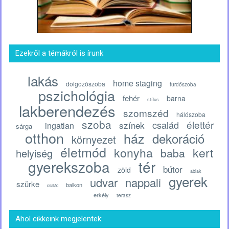
Ezekről a témákról is írunk
lakás
home staging
dolgozószoba
fürdőszoba
pszichológia
fehér
barna
stílus
lakberendezés
szomszéd
hálószoba
szoba
élettér
család
színek
ingatlan
sárga
otthon
ház
dekoráció
környezet
életmód
konyha
kert
baba
helyiség
gyerekszoba
tér
bútor
zöld
ablak
gyerek
udvar
nappali
szürke
balkon
család
erkély
terasz
Ahol cikkeink megjelentek: