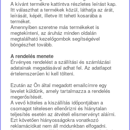
A kívánt termékre kattintva részletes leírást kap.
Itt választhat a termékek közül, láthatja az árát,
leírását, képét, illetve itt teheti kosarába a
terméket.
Amennyiben szeretne más termékeket is
megtekinteni, az áruház minden oldalán
megtalálható kezelőgombok segítségével
böngészhet tovább.
A rendelés menete
Érvényes rendelést a szállítási és számlázási
adatainak megadásával adhat fel. Az adatlapot
értelemszerűen ki kell tölteni.
Ezután az Ön által megadott emailcímre egy
levelet küldünk, amely tartalmazza a rendelés
megerősítését.
A vevő köteles a kiszállítás időpontjában a
csomagot tételesen ellenőrizni és hiánytalan
teljesítés esetén az átvételi elismervényt aláírni.
Ezt követően hiányosságokra vonatkozó
reklamációkat nem áll módunkban elfogadni.