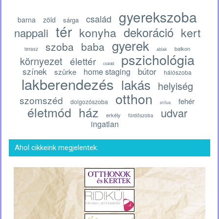
gyerekszoba
család
barna
zöld
sárga
tér
dekoráció
konyha
kert
nappali
gyerek
szoba
baba
balkon
terasz
ablak
pszichológia
környezet
élettér
család
színek
bútor
home staging
szürke
hálószoba
lakberendezés
lakás
helyiség
otthon
szomszéd
fehér
dolgozószoba
stílus
életmód
ház
udvar
erkély
fürdőszoba
ingatlan
Ahol cikkeink megjelentek: