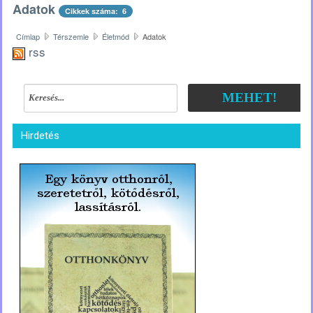
Adatok
Cikkek száma: 6
Címlap
Térszemle
Életmód
Adatok
rss
MEHET!
Hirdetés