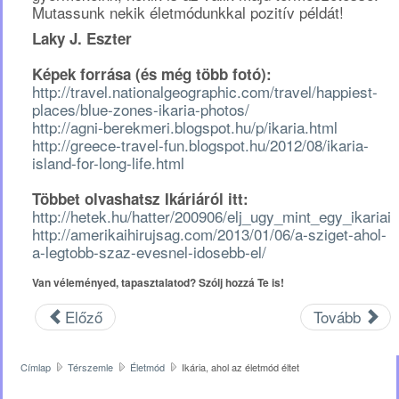
Mutassunk nekik életmódunkkal pozitív példát!
Laky J. Eszter
Képek forrása (és még több fotó):
http://travel.nationalgeographic.com/travel/happiest-
places/blue-zones-ikaria-photos/
http://agni-berekmeri.blogspot.hu/p/ikaria.html
http://greece-travel-fun.blogspot.hu/2012/08/ikaria-
island-for-long-life.html
Többet olvashatsz Ikáriáról itt:
http://hetek.hu/hatter/200906/elj_ugy_mint_egy_ikariai
http://amerikaihirujsag.com/2013/01/06/a-sziget-ahol-
a-legtobb-szaz-evesnel-idosebb-el/
Van véleményed, tapasztalatod? Szólj hozzá Te is!
Előző
Tovább
Címlap
Térszemle
Életmód
Ikária, ahol az életmód éltet