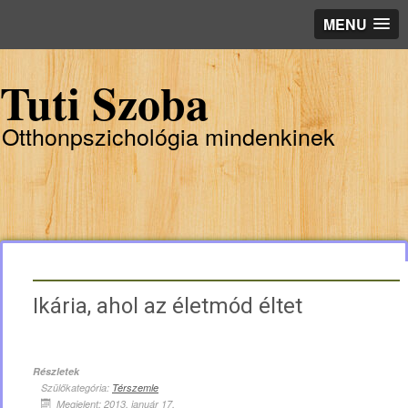
MENU
Tuti Szoba
Otthonpszichológia mindenkinek
Ikária, ahol az életmód éltet
Részletek
Szülőkategória:
Térszemle
Megjelent: 2013. január 17.