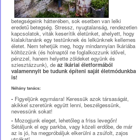
betegségeink hátterében, sok esetben van lelki
eredetű betegség. Stressz, nyugtalanság, rendezetlen
kapcsolatok, viták keserítik életünket, ahelyett, hogy
kialakítanánk egy testünknek és lelkünknek kellemes
életet. Nem tehetjük meg, hogy mindannyian Ikáriába
költözzünk (és holnaptól ne foglalkozzunk idővel,
pénzzel, hanem helyette zöldeket együnk és
sziesztázzunk), de
az ikáriai életformából
valamennyit be tudunk építeni saját életmódunkba
is!
Néhány tanács:
Figyeljünk egymásra! Keressük azok társaságát,
-
akikkel szeretünk együtt lenni, beszélgessünk,
nevessünk sokat!
Mozogjunk eleget, lehetőleg a friss levegőn!
-
Sétáljunk el egy parkba, vagy közeli erdőbe, de már
az is jó, ha megpróbáljuk elkerülni a zsúfolt, zajos
utcákat!