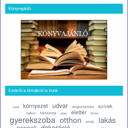
Könyvajánló
Ezekről a témákról is írunk
udvar
környezet
színek
dolgozószoba
család
élettér
hálószoba
balkon
terasz
ablak
gyerekszoba
otthon
lakás
erkély
dekoráció
nappali