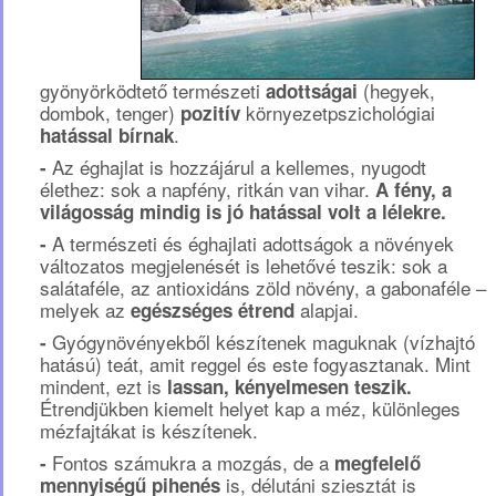
gyönyörködtető természeti
(hegyek,
adottságai
dombok, tenger)
környezetpszichológiai
pozitív
.
hatással bírnak
Az éghajlat is hozzájárul a kellemes, nyugodt
-
élethez: sok a napfény, ritkán van vihar.
A fény, a
világosság mindig is jó hatással volt a lélekre.
A természeti és éghajlati adottságok a növények
-
változatos megjelenését is lehetővé teszik: sok a
salátaféle, az antioxidáns zöld növény, a gabonaféle –
melyek az
alapjai.
egészséges étrend
Gyógynövényekből készítenek maguknak (vízhajtó
-
hatású) teát, amit reggel és este fogyasztanak. Mint
mindent, ezt is
lassan, kényelmesen teszik.
Étrendjükben kiemelt helyet kap a méz, különleges
mézfajtákat is készítenek.
Fontos számukra a mozgás, de a
-
megfelelő
is, délutáni sziesztát is
mennyiségű pihenés