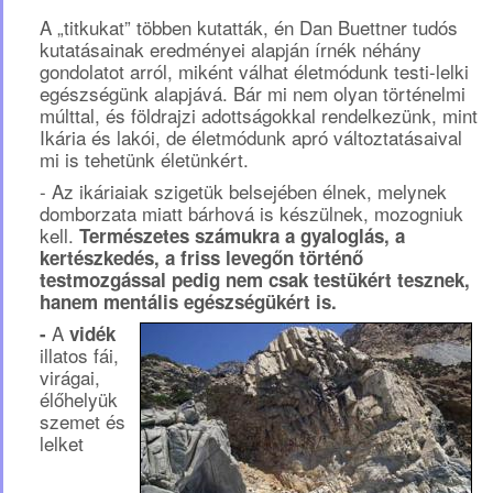
A „titkukat” többen kutatták, én Dan Buettner tudós
kutatásainak eredményei alapján írnék néhány
gondolatot arról, miként válhat életmódunk testi-lelki
egészségünk alapjává. Bár mi nem olyan történelmi
múlttal, és földrajzi adottságokkal rendelkezünk, mint
Ikária és lakói, de életmódunk apró változtatásaival
mi is tehetünk életünkért.
- Az ikáriaiak szigetük belsejében élnek, melynek
domborzata miatt bárhová is készülnek, mozogniuk
kell.
Természetes számukra a gyaloglás, a
kertészkedés, a friss levegőn történő
testmozgással pedig nem csak testükért tesznek,
hanem mentális egészségükért is.
A
-
vidék
illatos fái,
virágai,
élőhelyük
szemet és
lelket