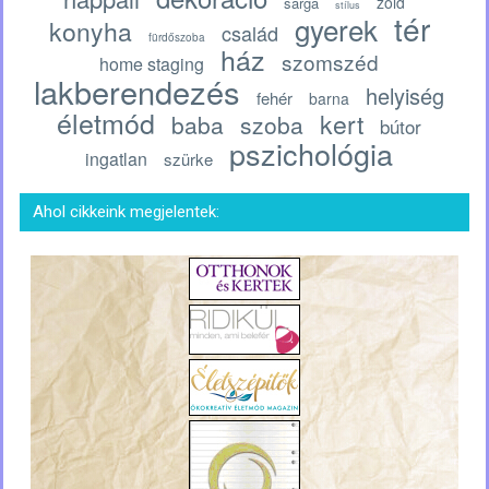
zöld
sárga
stílus
tér
gyerek
konyha
család
fürdőszoba
ház
szomszéd
home staging
lakberendezés
helyiség
fehér
barna
életmód
kert
baba
szoba
bútor
pszichológia
ingatlan
szürke
Ahol cikkeink megjelentek: