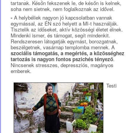
tartanak. Későn fekszenek le, de későn is kelnek,
soha nem sietnek, nem foglalkoznak az idővel.
A helybéliek nagyon jó kapcsolatban vannak
-
egymással, az ÉN szó helyett a MI-t használják.
Tisztelik az időseket, aktív közösségi életet élnek.
Mindenki ismer, és támogat, segít mindenkit.
Rendszeresen látogatják egymást, borozgatnak,
beszélgetnek, vasárnap templomba mennek. A
szociális támogatás, a megértés, a közösséghez
.
tartozás is nagyon fontos pszichés tényező
Nincsenek stresszes, depressziós, magányos
emberek.
Testi