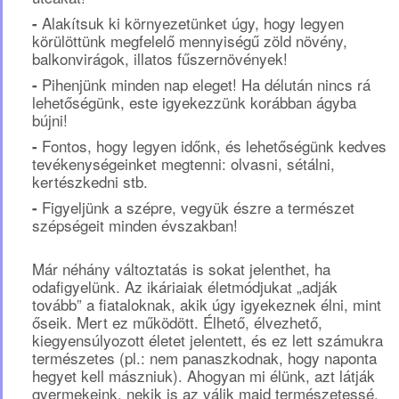
Alakítsuk ki környezetünket úgy, hogy legyen
-
körülöttünk megfelelő mennyiségű zöld növény,
balkonvirágok, illatos fűszernövények!
Pihenjünk minden nap eleget! Ha délután nincs rá
-
lehetőségünk, este igyekezzünk korábban ágyba
bújni!
Fontos, hogy legyen időnk, és lehetőségünk kedves
-
tevékenységeinket megtenni: olvasni, sétálni,
kertészkedni stb.
Figyeljünk a szépre, vegyük észre a természet
-
szépségeit minden évszakban!
Már néhány változtatás is sokat jelenthet, ha
odafigyelünk. Az ikáriaiak életmódjukat „adják
tovább” a fiataloknak, akik úgy igyekeznek élni, mint
őseik. Mert ez működött. Élhető, élvezhető,
kiegyensúlyozott életet jelentett, és ez lett számukra
természetes (pl.: nem panaszkodnak, hogy naponta
hegyet kell mászniuk). Ahogyan mi élünk, azt látják
gyermekeink, nekik is az válik majd természetessé.