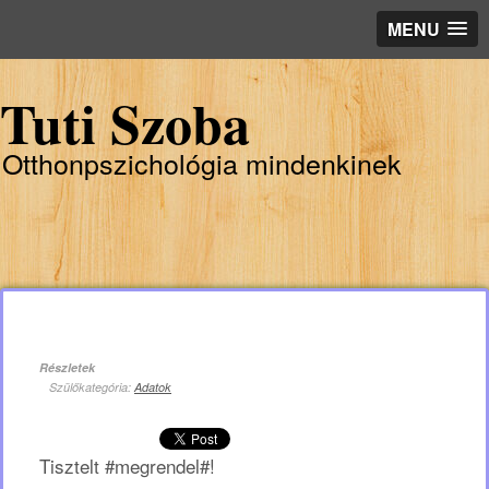
MENU
Tuti Szoba
Otthonpszichológia mindenkinek
Részletek
Szülőkategória:
Adatok
Tisztelt #megrendel#!