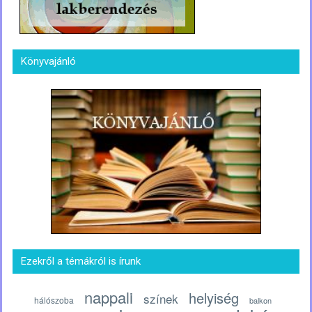
Könyvajánló
Ezekről a témákról is írunk
nappali
helyiség
színek
hálószoba
balkon