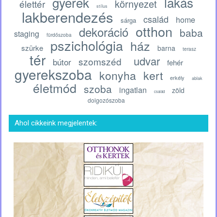
gyerek
lakás
környezet
élettér
stílus
lakberendezés
család
home
sárga
otthon
dekoráció
baba
staging
fürdőszoba
pszichológia
ház
szürke
barna
terasz
tér
udvar
szomszéd
bútor
fehér
gyerekszoba
konyha
kert
erkély
ablak
életmód
szoba
ingatlan
zöld
család
dolgozószoba
Ahol cikkeink megjelentek: