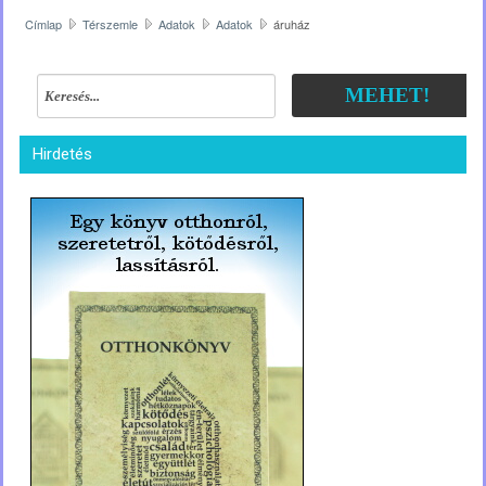
Címlap
Térszemle
Adatok
Adatok
áruház
MEHET!
Hirdetés