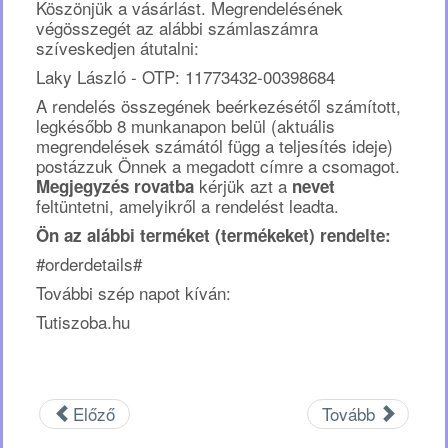
Köszönjük a vásárlást. Megrendelésének
végösszegét az alábbi számlaszámra
szíveskedjen átutalni:
Laky László - OTP: 11773432-00398684
A rendelés összegének beérkezésétől számított,
legkésőbb 8 munkanapon belül (aktuális
megrendelések számától függ a teljesítés ideje)
postázzuk Önnek a megadott címre a csomagot.
kérjük azt a
Megjegyzés rovatba
nevet
feltüntetni, amelyikről a rendelést leadta.
Ön az alábbi terméket (termékeket) rendelte:
#orderdetails#
További szép napot kíván:
Tutiszoba.hu
Előző
Tovább