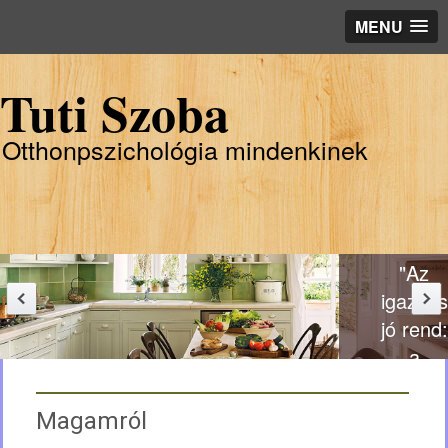
MENU
Tuti Szoba
Otthonpszichológia mindenkinek
"Az
igazi és
jó rend:
a
formai
és
Magamról
lényegi