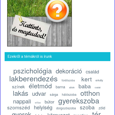
Ezekről a témákról is írunk
pszichológia
dekoráció
család
lakberendezés
kert
erkély
fürdőszoba
életmód
baba
színek
barna
ablak
család
otthon
lakás
udvar
sárga
hálószoba
gyerekszoba
nappali
bútor
stílus
szoba
helyiség
szomszéd
zöld
dolgozószoba
tér
gyerek
környezet