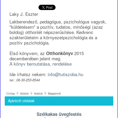
rend
termész
Laky J. Eszter
görcsm
Lakberendező, pedagógus, pszichológus vagyok,
"küldetésem" a pozitív, tudatos, minőségi (azaz
egyensú
boldog) otthonlét népszerűsítése. Kedvenc
(Polcz
szakterületeim a környezetpszichológia és a
Alaine)
pozitív pszichológia.
Első könyvem, az
2015
Otthonkönyv
decemberében jelent meg.
A könyv bemutatása, rendelése
Ide írhatsz nekem:
info@tutiszoba.hu
tel.: 06-30-253-8544
Címlap
Adatok
Adatok
Magamról
Ajánlott oldalak
Szélkakas üvegfestés