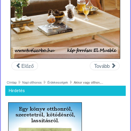
Előző
Tovább
Címlap
Napi otthonos
Érdekességek
Akkor vagy otthon,...
Hirdetés