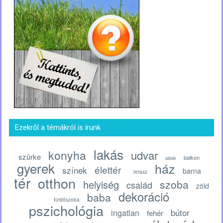
Ezekről a témákról is írunk
lakás
konyha
udvar
szürke
balkon
ablak
gyerek
ház
élettér
színek
barna
terasz
tér
otthon
szoba
helyiség
család
zöld
dekoráció
baba
fürdőszoba
pszichológia
bútor
ingatlan
fehér