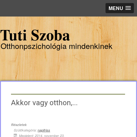
MENU
Tuti Szoba
Otthonpszichológia mindenkinek
Akkor vagy otthon,...
Részletek
Szülőkategória:
napifriss
Megjelent: 2014. november 23.