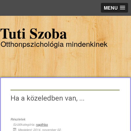
MENU
Tuti Szoba
Otthonpszichológia mindenkinek
Ha a közeledben van, ...
Részletek
Szülőkategória:
napifriss
Megjelent: 2014. november 02.