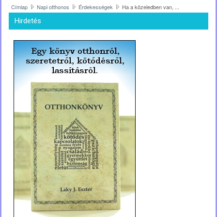
Címlap
Napi otthonos
Érdekességek
Ha a közeledben van, ...
Hirdetés