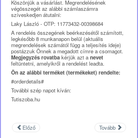
Köszönjük a vásárlást. Megrendelésének
végösszegét az alábbi számlaszámra
szíveskedjen átutalni:
Laky László - OTP: 11773432-00398684
A rendelés összegének beérkezésétől számított,
legkésőbb 8 munkanapon belül (aktuális
megrendelések számától függ a teljesítés ideje)
postázzuk Önnek a megadott címre a csomagot.
kérjük azt a
Megjegyzés rovatba
nevet
feltüntetni, amelyikről a rendelést leadta.
Ön az alábbi terméket (termékeket) rendelte:
#orderdetails#
További szép napot kíván:
Tutiszoba.hu
Előző
Tovább