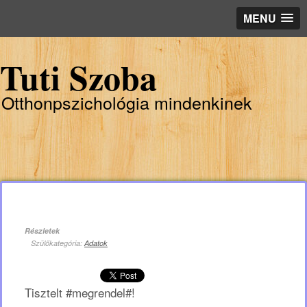
MENU
Tuti Szoba
Otthonpszichológia mindenkinek
Részletek
Szülőkategória:
Adatok
Tisztelt #megrendel#!