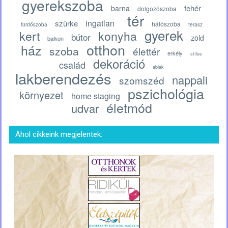
gyerekszoba
fehér
barna
dolgozószoba
tér
ingatlan
szürke
hálószoba
fürdőszoba
terasz
gyerek
kert
konyha
bútor
zöld
balkon
otthon
ház
szoba
élettér
erkély
stílus
dekoráció
család
ablak
lakberendezés
nappali
szomszéd
pszichológia
környezet
home staging
életmód
udvar
Ahol cikkeink megjelentek: