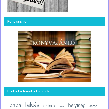
Könyvajánló
Ezekről a témákról is írunk
lakás
baba
helyiség
színek
sárga
család