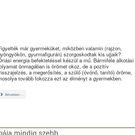
Figyelték már gyermeküket, miközben valamin (rajzon,
gyöngyökön, gyurmafigurán) szorgoskodtak kis ujjaik?
Óriási energia-befektetéssel készül a mű. Bármiféle alkotási
folyamat önmagában is örömet okoz, de a pozitív
visszajelzés, a megerősítés, a szülő (óvónő, tanító) öröme,
mosolya tovább fokozza ezt az élményt a gyermekben.
Bővebben ...
ája mindig szebb