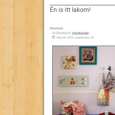
Én is itt lakom!
Részletek
Szülőkategória:
gyerekszoba
Készült: 2012. szeptember 23.