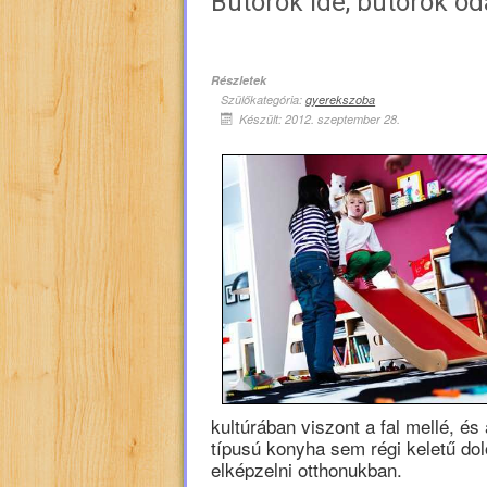
Bútorok ide, bútorok o
Részletek
Szülőkategória:
gyerekszoba
Készült: 2012. szeptember 28.
kultúrában viszont a fal mellé, és
típusú konyha sem régi keletű do
elképzelni otthonukban.