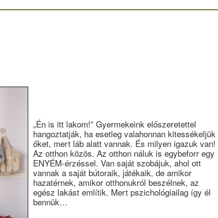
„Én is itt lakom!” Gyermekeink előszeretettel
hangoztatják, ha esetleg valahonnan kitessékeljük
őket, mert láb alatt vannak. És milyen igazuk van!
Az otthon közös. Az otthon náluk is egybeforr egy
ENYÉM-érzéssel. Van saját szobájuk, ahol ott
vannak a saját bútoraik, játékaik, de amikor
hazatérnek, amikor otthonukról beszélnek, az
egész lakást említik. Mert pszichológiailag így él
bennük…