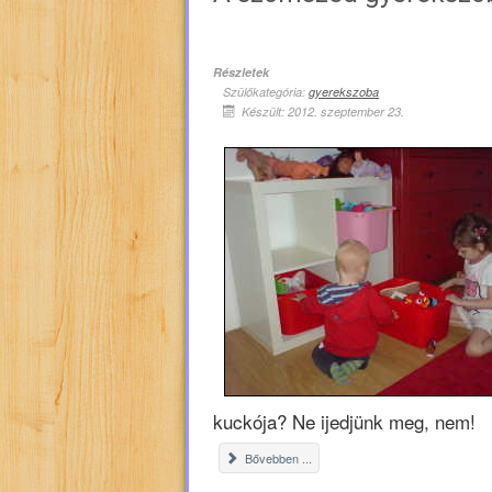
Részletek
Szülőkategória:
gyerekszoba
Készült: 2012. szeptember 23.
kuckója? Ne ijedjünk meg, nem!
Bővebben ...