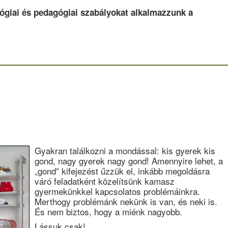
lógiai és pedagógiai szabályokat alkalmazzunk a
Gyakran találkozni a mondással: kis gyerek kis
gond, nagy gyerek nagy gond! Amennyire lehet, a
„gond” kifejezést űzzük el, inkább megoldásra
váró feladatként közelítsünk kamasz
gyermekünkkel kapcsolatos problémáinkra.
Merthogy problémánk nekünk is van, és neki is.
És nem biztos, hogy a miénk nagyobb.
Lássuk csak!