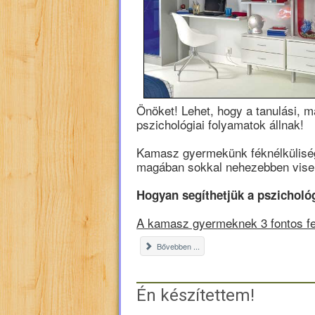
Önöket! Lehet, hogy a tanulási, m
pszichológiai folyamatok állnak!
Kamasz gyermekünk féknélkülisége
magában sokkal nehezebben viseli
Hogyan segíthetjük a pszicholó
A kamasz gyermeknek 3 fontos fel
Bővebben ...
Én készítettem!