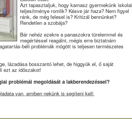
Azt tapasztaljuk, hogy kamasz gyermekünk iskola
teljesítménye romlik? Késve jár haza? Nem figyel
ránk, de még felesel is? Kritizál bennünket?
Rendetlen a szobája?
Bár nehéz ezekre a panaszokra türelemmel és
megértéssel reagálni, mégis erre biztatnám
agatartás-béli problémák mögött is teljesen természetes
, lázadása bosszantó lehet, de higgyük el, ő saját
 ezt az időszakot!
giai problémái megoldását a lakberendezéssel?
adata van, amiben nekünk is segíteni kell: