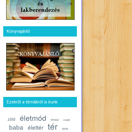
Könyvajánló
Ezekről a témákról is írunk
életmód
zöld
terasz
család
tér
baba
élettér
ablak