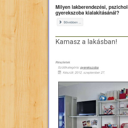
Milyen lakberendezési, pszicho
gyerekszoba kialakításánál?
Bővebben ...
Kamasz a lakásban!
Részletek
Szülőkategória:
gyerekszoba
Készült: 2012. szeptember 27.