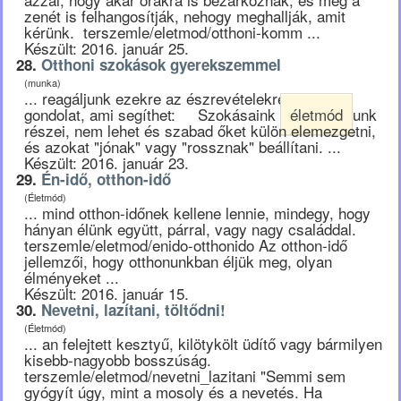
zenét is felhangosítják, nehogy meghallják, amit
kérünk. terszemle/eletmod/otthoni-komm ...
Készült: 2016. január 25.
28.
Otthoni szokások gyerekszemmel
(munka)
... reagáljunk ezekre az észrevételekre? Néhány
gondolat, ami segíthet: Szokásaink
életmód
unk
részei, nem lehet és szabad őket külön elemezgetni,
és azokat "jónak" vagy "rossznak" beállítani. ...
Készült: 2016. január 23.
29.
Én-idő, otthon-idő
(Életmód)
... mind otthon-időnek kellene lennie, mindegy, hogy
hányan élünk együtt, párral, vagy nagy családdal.
terszemle/eletmod/enido-otthonido Az otthon-idő
jellemzői, hogy otthonunkban éljük meg, olyan
élményeket ...
Készült: 2016. január 15.
30.
Nevetni, lazítani, töltődni!
(Életmód)
... an felejtett kesztyű, kilötykölt üdítő vagy bármilyen
kisebb-nagyobb bosszúság.
terszemle/eletmod/nevetni_lazitani "Semmi sem
gyógyít úgy, mint a mosoly és a nevetés. Ha