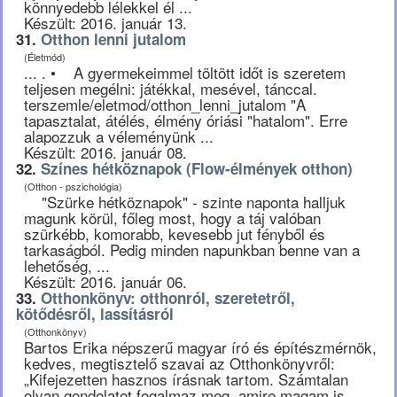
könnyedebb lélekkel él ...
Készült: 2016. január 13.
31.
Otthon lenni jutalom
(Életmód)
... . • A gyermekeimmel töltött időt is szeretem
teljesen megélni: játékkal, mesével, tánccal.
terszemle/eletmod/otthon_lenni_jutalom "A
tapasztalat, átélés, élmény óriási "hatalom". Erre
alapozzuk a véleményünk ...
Készült: 2016. január 08.
32.
Színes hétköznapok (Flow-élmények otthon)
(Otthon - pszichológia)
"Szürke hétköznapok" - szinte naponta halljuk
magunk körül, főleg most, hogy a táj valóban
szürkébb, komorabb, kevesebb jut fényből és
tarkaságból. Pedig minden napunkban benne van a
lehetőség, ...
Készült: 2016. január 06.
33.
Otthonkönyv: otthonról, szeretetről,
kötődésről, lassításról
(Otthonkönyv)
Bartos Erika népszerű magyar író és építészmérnök,
kedves, megtisztelő szavai az Otthonkönyvről:
„Kifejezetten hasznos írásnak tartom. Számtalan
olyan gondolatot fogalmaz meg, amire magam is