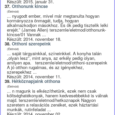
Készült: 2015. január 31.
37.
Otthonunk kincse
(Életmód)
... nyugodt ember, mivel már megtanulta hogyan
kormányozza önmagát, tudja, hogyan
alkalmazkodjon másokhoz. És ők pedig tisztelik lelki
erejét.” (James Allen) terszemle/eletmod/otthonunk-
kincse/01 Vannak ...
Készült: 2014. november 18.
38.
Otthoni szerepeink
(Életmód)
... saját tárgyainkkal, színeinkkel. A konyha talán
„olyan lesz”, mint anya, az erkély pedig olyan,
amilyen apa. terszemle/eletmod/otthoni-szerepeink
A jó otthon rugalmas, és az igényekhez,
szerepekhez ...
Készült: 2014. november 11.
39.
Hétköznapjaink otthona
(Életmód)
... n magunk is elkészíthetünk, ezek nem csak
költséghatékonyak, hanem kedvesebbekké is válnak
majd. terszemle/eletmod/hetkoznapok Nagyon
szeretem a relaxációs zenéket, ezek háztartási
munkák, rutinfeladat ...
Készült: 2014. november 02.