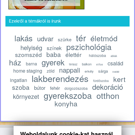
Ezekről a témákról is írunk
tér
lakás
életmód
udvar
szürke
pszichológia
helyiség
színek
baba
szomszéd
élettér
hálószoba
ablak
gyerek
ház
család
barna
balkon
terasz
stílus
nappali
home staging
zöld
sárga
erkély
család
lakberendezés
kert
ingatlan
fürdőszoba
dekoráció
szoba
bútor
fehér
dolgozószoba
gyerekszoba
otthon
környezet
konyha
Weboldalunk cookie-kat használ.