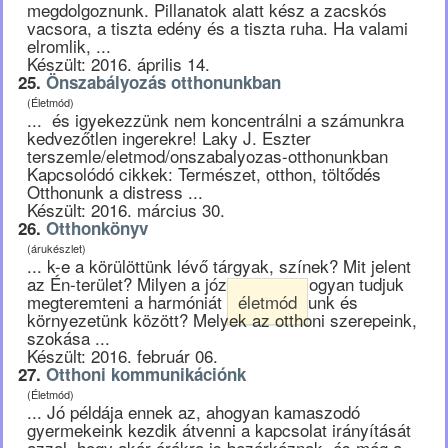
megdolgoznunk. Pillanatok alatt kész a zacskós
vacsora, a tiszta edény és a tiszta ruha. Ha valami
elromlik, ...
Készült: 2016. április 14.
25.
Önszabályozás otthonunkban
(Életmód)
... és igyekezzünk nem koncentrálni a számunkra
kedvezőtlen ingerekre! Laky J. Eszter
terszemle/eletmod/onszabalyozas-otthonunkban
Kapcsolódó cikkek: Természet, otthon, töltődés
Otthonunk a distress ...
Készült: 2016. március 30.
26.
Otthonkönyv
(árukészlet)
... k-e a körülöttünk lévő tárgyak, színek? Mit jelent
az Én-terület? Milyen a józan rend? Hogyan tudjuk
megteremteni a harmóniát
életmód
unk és
környezetünk között? Melyek az otthoni szerepeink,
szokása ...
Készült: 2016. február 06.
27.
Otthoni kommunikációnk
(Életmód)
... Jó példája ennek az, ahogyan kamaszodó
gyermekeink kezdik átvenni a kapcsolat irányítását
azzal, hogy akár órákra is bezárkóznak, és még a