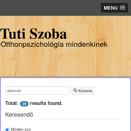
MENU
Tuti Szoba
Otthonpszichológia mindenkinek
Keresendő kulcsszó:
Keresés
Total:
results found.
39
Keresendő
Minden szó