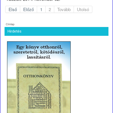
Első
Előző
1
2
Tovább
Utolsó
Címlap
Hirdetés