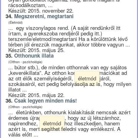
rácsodálkoztam, ...
Készült: 2015. november 22.
34.
Megszeretni, megtartani
(Életmód)
... egy viszonylagos rend. (A saját rendünkről itt
írtam, a gyerekszoba rendjéről pedig itt.)
terszemle/eletmod/megtartani Ha a körülöttünk lévő
térben jól érezzük magunkat, akkor többre vagyun ...
Készült: 2015. május 25.
35.
Otthonunk illata
(Otthon - pszichológia)
... bútor stb.), de minden otthonnak van egy sajátos
„keverékillata”. Az otthon komplex információkat ad
az ott élők személyiségéről,
életmód
járól,
szokásairól, ezt pedig befolyásolja az is, hogy milyen
illatot ...
Készült: 2015. május 22.
36.
Csak legyen minden más!
(Otthon - pszichológia)
... életünkben, otthonunk kialakítását nemcsak azért
érdemes újragondolnunk, hogy az új létszámhoz,
napirendhez,
életmód
hoz illeszkedjen, hanem
azért is, mert segíthet feledni vagy emlékezni. A
válás előtt ...