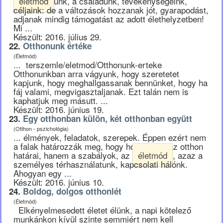
életmód
unk, a családunk, tevékenységeink,
céljaink: de a változások hozzanak jót, gyarapodást,
adjanak mindig támogatást az adott élethelyzetben!
Mi ...
Készült: 2016. július 29.
22.
Otthonunk értéke
(Életmód)
... terszemle/eletmod/Otthonunk-erteke
Otthonunkban arra vágyunk, hogy szeretetet
kapjunk, hogy meghallgassanak bennünket, hogy ha
fáj valami, megvigasztaljanak. Ezt talán nem is
kaphatjuk meg másutt. ...
Készült: 2016. június 19.
23.
Egy otthonban külön, két otthonban együtt
(Otthon - pszichológia)
... élmények, feladatok, szerepek. Éppen ezért nem
a falak határozzák meg, hogy hol vannak az otthon
határai, hanem a szabályok, az
életmód
, azaz a
személyes térhasználatunk, kapcsolati hálónk.
Ahogyan egy ...
Készült: 2016. június 10.
24.
Boldog, dolgos otthonlét
(Életmód)
Elkényelmesedett életet élünk, a napi kötelező
munkánkon kívül szinte semmiért nem kell