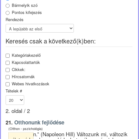
Bármelyik szó
Pontos kifejezés
Rendezés
Keresés csak a következő(k)ben:
Kategóriakezelő
Kapcsolattartók
Cikkek:
Hírcsatornák
Webes hivatkozások
Tételek #
2. oldal / 2
21.
Otthonunk fejlődése
(Otthon - pszichológia)
... sorsában.” (Napoleon Hill) Változunk mi, változik